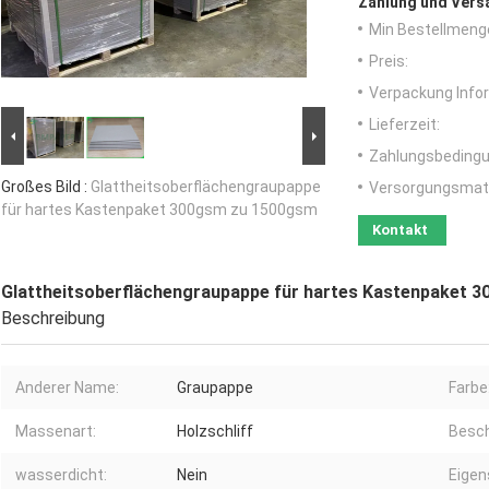
Zahlung und Vers
Min Bestellmeng
Preis:
Verpackung Info
Lieferzeit:
Zahlungsbedingu
Großes Bild :
Glattheitsoberflächengraupappe
Versorgungsmater
für hartes Kastenpaket 300gsm zu 1500gsm
Kontakt
Glattheitsoberflächengraupappe für hartes Kastenpaket 
Beschreibung
Anderer Name:
Graupappe
Farbe
Massenart:
Holzschliff
Besch
wasserdicht:
Nein
Eigen