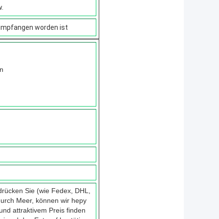
w.
empfangen worden ist
n
 drücken Sie (wie Fedex, DHL,
durch Meer, können wir hepy
nd attraktivem Preis finden