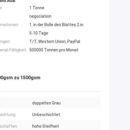
and AGB:
e:
1 Tonne
negociation
rmationen:
1. in der Rolle des Blattes 2.in
5-10 Tage
ngen:
T/T, Western Union, PayPal
ial-Fähigkeit:
500000 Tonnen pro Monat
300gsm zu 1500gsm
:
doppeltes Grau
ichtung:
Unbeschichtet
schaften:
hohe Steifheit