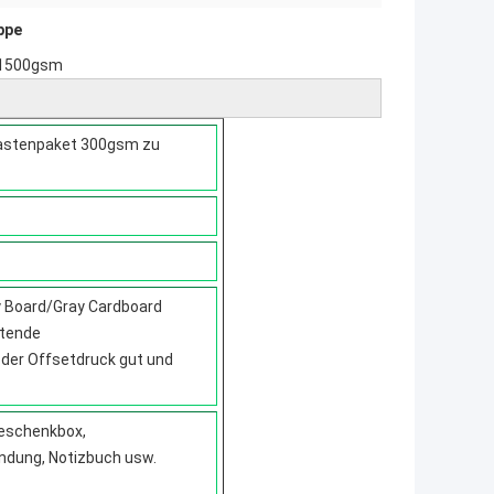
ppe
u 1500gsm
Kastenpaket 300gsm zu
ay Board/Gray Cardboard
utende
der Offsetdruck gut und
Geschenkbox,
bindung, Notizbuch usw.