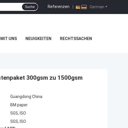
Referenzen
|
German
Suche
MIT UNS
NEUIGKEITEN
RECHTSSACHEN
astenpaket 300gsm zu 1500gsm
Guangdong China
BM paper
SGS, ISO
SGS, ISO