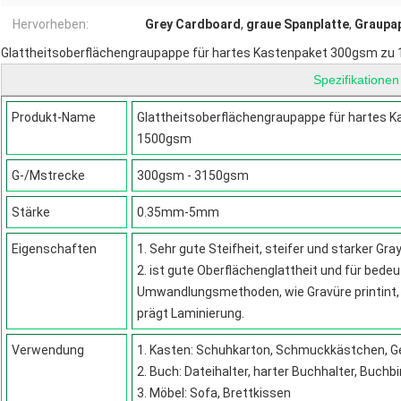
Hervorheben:
Grey Cardboard
,
graue Spanplatte
,
Graupa
Glattheitsoberflächengraupappe für hartes Kastenpaket 300gsm z
Spezifikationen
Produkt-Name
Glattheitsoberflächengraupappe für hartes 
1500gsm
G-/Mstrecke
300gsm - 3150gsm
Stärke
0.35mm-5mm
Eigenschaften
1. Sehr gute Steifheit, steifer und starker Gr
2. ist gute Oberflächenglattheit und für bede
Umwandlungsmethoden, wie Gravüre printint, 
prägt Laminierung.
Verwendung
1. Kasten: Schuhkarton, Schmuckkästchen, 
2. Buch: Dateihalter, harter Buchhalter, Buch
3. Möbel: Sofa, Brettkissen