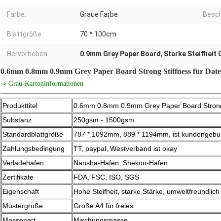
Farbe:
Graue Farbe
Besch
Blattgröße:
70 * 100cm
Hervorheben:
0.9mm Grey Paper Board
,
Starke Steifheit
0.6mm 0.8mm 0.9mm Grey Paper Board Strong Stiffness für Dat
⇒ Grau-Kartoninformationen
Produkttitel
0.6mm 0.8mm 0.9mm Grey Paper Board Strong S
Substanz
250gsm - 1500gsm
Standardblattgröße
787 * 1092mm, 889 * 1194mm, ist kundenge
Zahlungsbedingung
TT, paypal, Westverband ist okay
Verladehafen
Nansha-Hafen, Shekou-Hafen
Zertifikate
FDA, FSC, ISO, SGS
Eigenschaft
Hohe Steifheit, starke Stärke, umweltfreundlich
Mustergröße
Größe A4 für freies
Massenart
Mischungsmasse