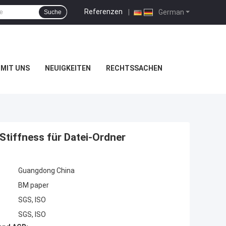
Referenzen
|
German
Suche
MIT UNS
NEUIGKEITEN
RECHTSSACHEN
tiffness für Datei-Ordner
Guangdong China
BM paper
SGS, ISO
SGS, ISO