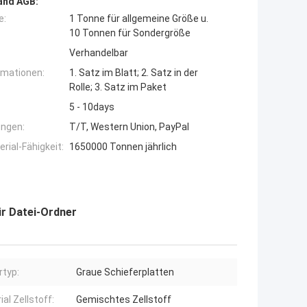
and AGB:
e:
1 Tonne für allgemeine Größe u.
10 Tonnen für Sondergröße
Verhandelbar
rmationen:
1. Satz im Blatt; 2. Satz in der
Rolle; 3. Satz im Paket
5 - 10days
ngen:
T/T, Western Union, PayPal
ial-Fähigkeit:
1650000 Tonnen jährlich
r Datei-Ordner
rtyp:
Graue Schieferplatten
al Zellstoff:
Gemischtes Zellstoff