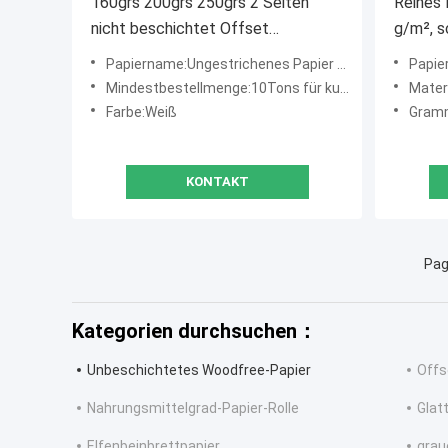
160grs 200grs 250grs 2 Seiten
Reines 
nicht beschichtet Offset
g/m², s
Holzfreies Papier Weiße
guter St
Papiername:Ungestrichenes Papier mit hoher Dicke
Papierna
Bindungsrollen
Beutel
Mindestbestellmenge:10Tons für kundengebundene Größe
Materi
Farbe:Weiß
Gram
KONTAKT
Pag
Kategorien durchsuchen：
Unbeschichtetes Woodfree-Papier
Offs
Nahrungsmittelgrad-Papier-Rolle
Glat
Elfenbeinbrettpapier
grau