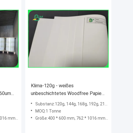
Klima-120g - weißes
160um
unbeschichtetes Woodfree Papier
240g für das Notizbuch
Substanz:120g, 144g, 168g, 192g, 216g, 240g
wasserdicht
MOQ:1 Tonne
7 * 1092 mm
Größe:400 * 600 mm, 762 * 1016 mm, 787 * 1092 mm