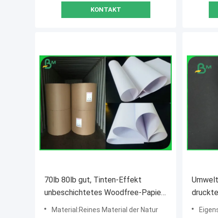
KONTAKT
70lb 80lb gut, Tinten-Effekt
Umwelt
unbeschichtetes Woodfree-Papier
druckte
im Spulen-oder Blatt-Paket
selbstd
Material:Reines Material der Natur
Eigen
absorbierend
für Bür