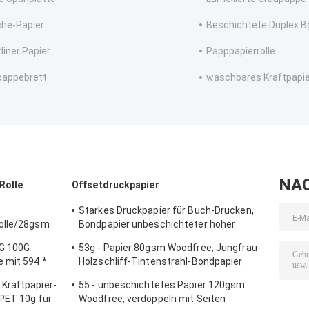
he-Papier
Beschichtete Duplex B
liner Papier
Papppapierrolle
pappebrett
waschbares Kraftpapie
NA
Rolle
Offsetdruckpapier
Starkes Druckpapier für Buch-Drucken,
rolle/28gsm
Bondpapier unbeschichteter hoher
Qualität Woodfree
0G 100G
53g - Papier 80gsm Woodfree, Jungfrau-
 mit 594 *
Holzschliff-Tintenstrahl-Bondpapier
100%
Kraftpapier-
55 - unbeschichtetes Papier 120gsm
PET 10g für
Woodfree, verdoppeln mit Seiten