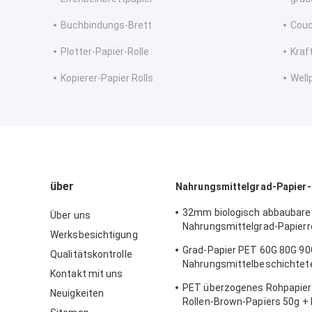
Buchbindungs-Brett
Couc
Plotter-Papier-Rolle
Kraft
Kopierer-Papier Rolls
Well
über
Nahrungsmittelgrad-Papier-
32mm biologisch abbaubare
Über uns
Nahrungsmittelgrad-Papier
Werksbesichtigung
Straw Wrapping Paper
Grad-Papier PET 60G 80G 9
Qualitätskontrolle
Nahrungsmittelbeschichtete
Kontakt mit uns
841MM FDA bestätigten
PET überzogenes Rohpapier 
Neuigkeiten
Rollen-Brown-Papiers 50g + 