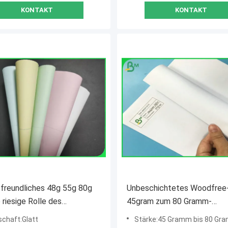
KONTAKT
KONTAKT
freundliches 48g 55g 80g
Unbeschichtetes Woodfree-
 riesige Rolle des
45gram zum 80 Gramm-
urchschreibenden Papiers
Offsetdruck-Papier-Zeitung
schaft:Glatt
Stärke:45 Gramm bis 80 Gr
o