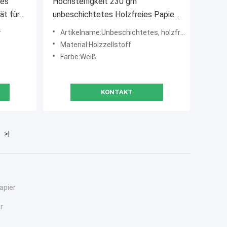
les
Hochsteifigkeit 230 gm
ät für
unbeschichtetes Holzfreies Papier
für digitales Druckpapier
r
Artikelname:Unbeschichtetes, holzfreies Papier mit hoher Steifigkeit, 230 g/m²
Material:Holzzellstoff
Farbe:Weiß
KONTAKT
>|
apier
r