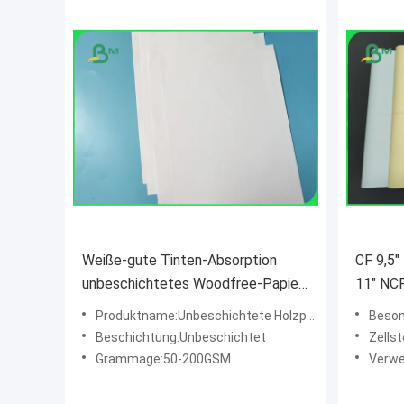
Weiße-gute Tinten-Absorption
CF 9,5
unbeschichtetes Woodfree-Papier
11" NC
für den Druck des Schullehrbuchs
selbstd
Produktname:Unbeschichtete Holzpapier
Beson
für The
Beschichtung:Unbeschichtet
Zellst
Grammage:50-200GSM
Verwe