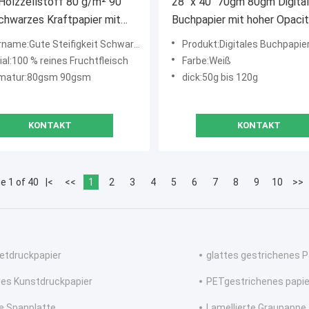
Holzzellstoff 80 g/m² 90
28" x 40" 70gm 80gm Digita
chwarzes Kraftpapier mit
Buchpapier mit hoher Opacit
eifigkeit für
gedruckte Romane
me:Gute Steifigkeit Schwarzes Kraftpapier
Produkt:Digitales Buchpapie
schüssel
al:100 % reines Fruchtfleisch
Farbe:Weiß
matur:80gsm 90gsm
dick:50g bis 120g
KONTAKT
KONTAKT
e 1 of 40
|<
<<
1
2
3
4
5
6
7
8
9
10
>>
etdruckpapier
glattes gestrichenes P
tes Kunstdruckpapier
PETgestrichenes papie
e Spanplatte
Lamellierte Graupappe