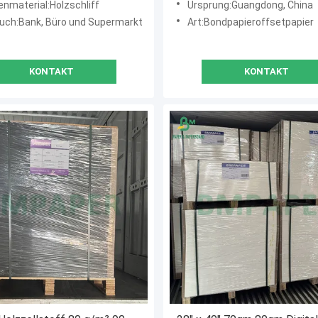
nmaterial:Holzschliff
Ursprung:Guangdong, China
uch:Bank, Büro und Supermarkt
Art:Bondpapieroffsetpapier
KONTAKT
KONTAKT