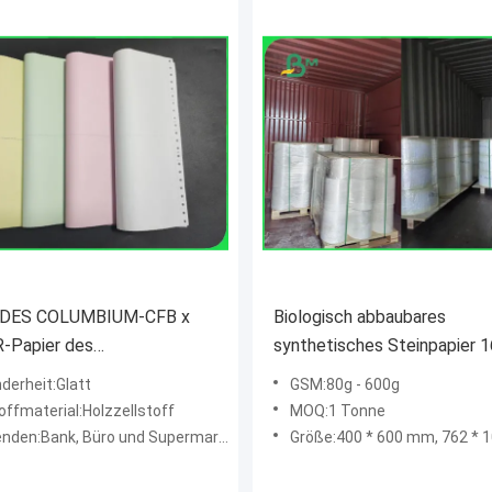
" DES COLUMBIUM-CFB x
Biologisch abbaubares
R-Papier des
synthetisches Steinpapier 
urchschreibenden Papiers
200um für Anzeigen-Riss-
derheit:Glatt
GSM:80g - 600g
rmal-Drucker klären Bild
Widerstand
offmaterial:Holzzellstoff
MOQ:1 Tonne
nden:Bank, Büro und Supermarkt
Größe:400 * 600 mm, 762 * 1016 mm, 78