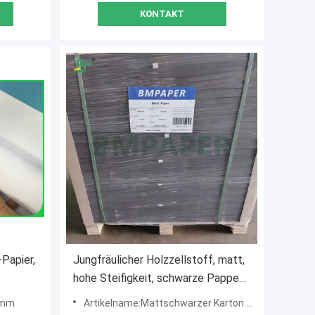
KONTAKT
Papier,
Jungfräulicher Holzzellstoff, matt,
hohe Steifigkeit, schwarze Pappe
s-Blatt
250g für High-End-Verpackungen
amm
Artikelname:Mattschwarzer Karton mit hoher Steifigkeit, 250 g