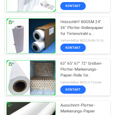
KONTAKT
Holzschliff 80GSM 24"
36" Plotter-Rollenpapier
für Tintenstrahl u.
Pringting-Industrie
Verhandelbar MOQ:Rolle 10 für Standardgröße
KONTAKT
63" 65" 67" 72" Größen-
Plotter-Markierungs-
Papier-Rolle für
Holzschliff des Kleid55g
Verhandelbar MOQ:5 Tonnen
60g 65g
KONTAKT
Ausschnitt-Plotter-
Markierungs-Papier