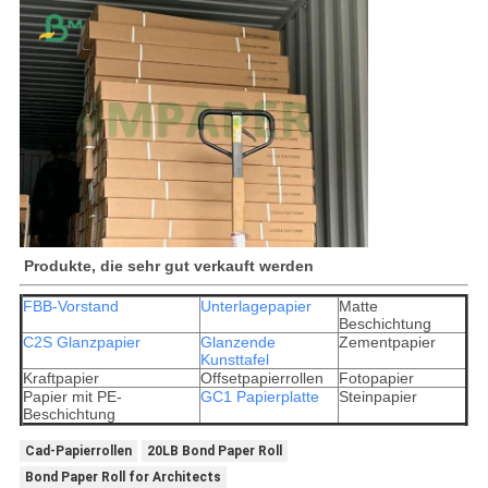
️ Produkte, die sehr gut verkauft werden
FBB-Vorstand
Unterlagepapier
Matte
Beschichtung
C2S Glanzpapier
Glanzende
Zementpapier
Kunsttafel
Kraftpapier
Offsetpapierrollen
Fotopapier
Papier mit PE-
GC1 Papierplatte
Steinpapier
Beschichtung
Cad-Papierrollen
20LB Bond Paper Roll
Bond Paper Roll for Architects