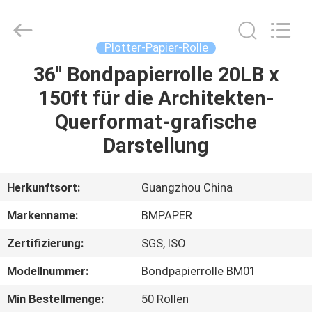
2026
GUANGZHOU
BMPAPER
CO.,LTD.
All
Plotter-Papier-Rolle
Rights
Reserved.
36" Bondpapierrolle 20LB x
ZU
150ft für die Architekten-
HAUSE
Querformat-grafische
PRODUKTE
Darstellung
ÜBER
Herkunftsort:
Guangzhou China
UNS
Markenname:
BMPAPER
Zertifizierung:
SGS, ISO
WERKSBESICHTIGUNG
Modellnummer:
Bondpapierrolle BM01
QUALITÄTSKONTROLLE
Min Bestellmenge:
50 Rollen