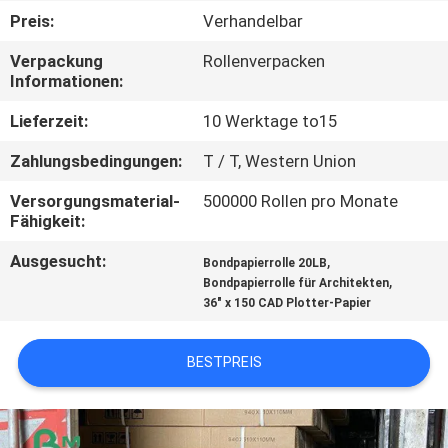
Preis:
Verhandelbar
KONTAKT
Verpackung
Rollenverpacken
MIT
Informationen:
UNS
Lieferzeit:
10 Werktage to15
Zahlungsbedingungen:
T / T, Western Union
NEUIGKEITEN
Versorgungsmaterial-
500000 Rollen pro Monate
Fähigkeit:
RECHTSSACHEN
Ausgesucht:
,
Bondpapierrolle 20LB
,
Bondpapierrolle für Architekten
SITEMAP
36" x 150 CAD Plotter-Papier
DATENSCHUTZRICHTLINIE
BESTPREIS