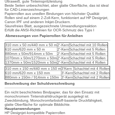
Ultraweiß, gute Tinteinspritzleistung
Beide Seiten unbeschichtet, aber glatte Oberfläche, das ist ideal
für CAD-Linienzeichnungen
Papierrollen aus unedlen Bindungen von höchster Qualität
Rollen sind auf einem 2-Zoll-Kern, funktioniert auf HP Designjet,
Canon IPF und anderen Inkjet-Druckern.
Säurefreies Blatt, ausgezeichnete Umwandlungsreaktion
Erfüllt die ANSI-Richtlinien für OCR-Schmutz des Typs I
️ Abmessungen von Papierrollen für Anleihen
310 mm x 50 m/440 mm x 50 m
2′-Kern
Schachtel mit 10 Rollen
610 mm/620 mm x 50 m
2′-Kern
Schachtel mit 5 Rollen
880mm x 50m/914mm x 50m
2′-Kern
Schachtel mit 5 Rollen
1070mm x 50m/1270mm x 50m
2′-Kern
Schachtel mit 5 Rollen
1370mm x 50m/1520mm x 50m
2′-Kern
Schachtel mit 4 Rollen
310 mm x 150 m/440 mm x 150 m
3'Kern
Schachtel mit 4 Rollen
610 mm/620 mm x 150 mm
3′-Kern
Schachtel mit 2 Rollen
880mm x 150m / 914mm x 150m
3′-Kern
Schachtel mit 2 Rollen
Beschreibung der Schuldverschreibung
Ein nicht beschichtetes Bindpapier, das für den Einsatz mit
monochromem Tintenstrahldruckgerät ausgelegt ist.
Zweckbindung, Monochromfarbstoff-basierte Druckfähigkeit,
glatte Oberfläche für optimale Bilddichte.
Hauptanwendungen
HP Designjet-kompatible Papierrollen