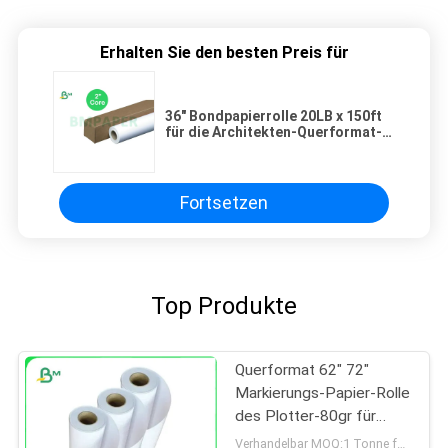
Erhalten Sie den besten Preis für
36" Bondpapierrolle 20LB x 150ft
für die Architekten-Querformat-
grafische Darstellung
Fortsetzen
Top Produkte
Querformat 62" 72"
Markierungs-Papier-Rolle
des Plotter-80gr für
Kleiderausschnitt
Verhandelbar MOQ:1 Tonne für allgemeine Größe u. 10 Tonnen für Sondergröße