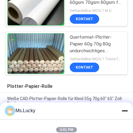
60gsm 70gsm 80gsm für
graphtec Plotter Drucker
Verhandelbar MOQ:1 M.Ü.
KONTAKT
Querformat-Plotter-
Papier 60g 70g 80g
undurchsichtiges
Bondfür die Kleiderfabrik
Verhandelbar MOQ:1 Tonne für allgemeine Größe u. 10 Tonnen für Sondergröße
glatt
KONTAKT
Plotter-Papier-Rolle
Weiße CAD-Plotter-Papier-Rolle für Kleid 55g 70g 60" 65" Zoll-
Breite
Ms.Lucky
Tintenstrahl, der Plotter-Papier-Rolle der Bindungs60gsm für
Entwurfs-Drucker druckt
3:01 PM
80gm Doppelseitige weiße CAD-Plotter-Papierrollen zum