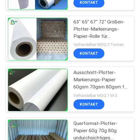
KONTAKT
63" 65" 67" 72" Größen-
Plotter-Markierungs-
Papier-Rolle für
Holzschliff des Kleid55g
Verhandelbar MOQ:5 Tonnen
60g 65g
KONTAKT
Ausschnitt-Plotter-
Markierungs-Papier
60gsm 70gsm 80gsm für
graphtec Plotter Drucker
Verhandelbar MOQ:1 M.Ü.
KONTAKT
Querformat-Plotter-
Papier 60g 70g 80g
undurchsichtiges