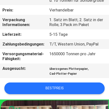
u. 10 Tonnen für Sondergröße
KONTAKT
Preis:
Verhandelbar
MIT
Verpackung
1. Satz im Blatt; 2. Satz in der
Informationen:
Rolle; 3.Pack im Paket
UNS
Lieferzeit:
5-15 Tage
NEUIGKEITEN
Zahlungsbedingungen:
T/T, Western Union, PayPal
Versorgungsmaterial-
1650000 Tonnen pro Jahr
RECHTSSACHEN
Fähigkeit:
Ausgesucht:
,
überzogenes Plotterpapier
SITEMAP
Cad-Plotter-Papier
DATENSCHUTZRICHTLINIE
BESTPREIS