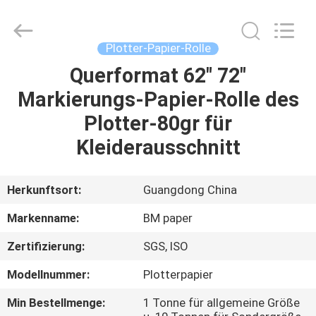
2026
GUANGZHOU
BMPAPER
CO.,LTD.
All
Plotter-Papier-Rolle
Rights
Reserved.
Querformat 62" 72"
ZU
Markierungs-Papier-Rolle des
HAUSE
Plotter-80gr für
PRODUKTE
Kleiderausschnitt
ÜBER
Herkunftsort:
Guangdong China
UNS
Markenname:
BM paper
Zertifizierung:
SGS, ISO
WERKSBESICHTIGUNG
Modellnummer:
Plotterpapier
QUALITÄTSKONTROLLE
Min Bestellmenge:
1 Tonne für allgemeine Größe