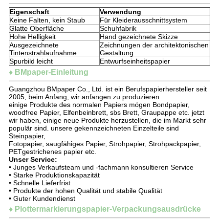
Eigenschaft
Verwendung
Keine Falten, kein Staub
Für Kleiderausschnittsystem
Glatte Oberfläche
Schuhfabrik
Hohe Helligkeit
Hand gezeichnete Skizze
Ausgezeichnete
Zeichnungen der architektonischen
Tintenstrahlaufnahme
Gestaltung
Spurbild leicht
Entwurfseinheitspapier
♦ BMpaper-Einleitung
Guangzhou BMpaper Co., Ltd. ist ein Berufspapierhersteller seit
2005, beim Anfang, wir anfangen zu produzieren
einige Produkte des normalen Papiers mögen Bondpapier,
woodfree Papier, Elfenbeinbrett, sbs Brett, Graupappe etc. jetzt
wir haben, einige neue Produkte herzustellen, die im Markt sehr
populär sind. unsere gekennzeichneten Einzelteile sind
Steinpapier,
Fotopapier, saugfähiges Papier, Strohpapier, Strohpackpapier,
PETgestrichenes papier etc.
Unser Service:
• Junges Verkaufsteam und -fachmann konsultieren Service
• Starke Produktionskapazität
• Schnelle Lieferfrist
• Produkte der hohen Qualität und stabile Qualität
• Guter Kundendienst
♦ Plottermarkierungspapier-Verpackungsausdrücke