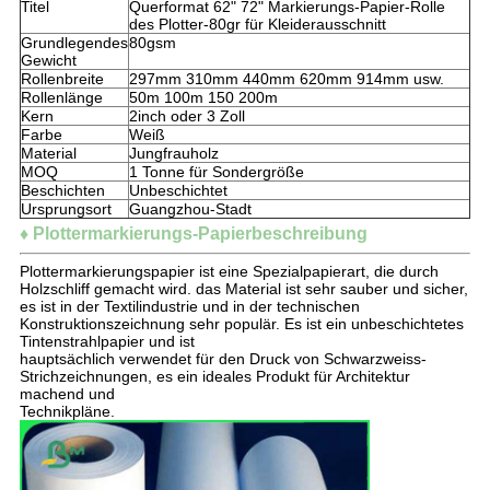
Titel
Querformat 62" 72" Markierungs-Papier-Rolle
des Plotter-80gr für Kleiderausschnitt
Grundlegendes
80gsm
Gewicht
Rollenbreite
297mm 310mm 440mm 620mm 914mm usw.
Rollenlänge
50m 100m 150 200m
Kern
2inch oder 3 Zoll
Farbe
Weiß
Material
Jungfrauholz
MOQ
1 Tonne für Sondergröße
Beschichten
Unbeschichtet
Ursprungsort
Guangzhou-Stadt
♦ Plottermarkierungs-Papierbeschreibung
Plottermarkierungspapier ist eine Spezialpapierart, die durch
Holzschliff gemacht wird. das Material ist sehr sauber und sicher,
es ist in der Textilindustrie und in der technischen
Konstruktionszeichnung sehr populär. Es ist ein unbeschichtetes
Tintenstrahlpapier und ist
hauptsächlich verwendet für den Druck von Schwarzweiss-
Strichzeichnungen, es ein ideales Produkt für Architektur
machend und
Technikpläne.