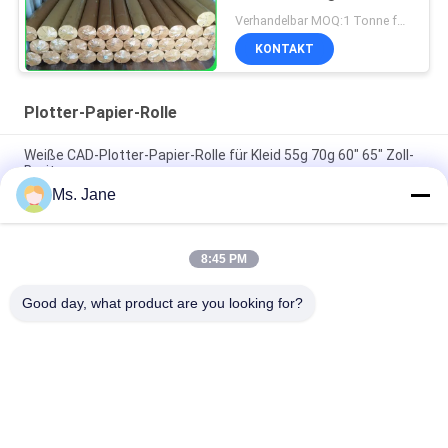
Bondfür die Kleiderfabrik
Verhandelbar MOQ:1 Tonne für allgemeine Größe u. 10 Tonnen für Sondergröße
glatt
KONTAKT
Plotter-Papier-Rolle
Weiße CAD-Plotter-Papier-Rolle für Kleid 55g 70g 60" 65" Zoll-
Breite
Ms. Jane
Tintenstrahl, der Plotter-Papier-Rolle der Bindungs60gsm für
Entwurfs-Drucker druckt
8:45 PM
80gm Doppelseitige weiße CAD-Plotter-Papierrollen zum
Drucken
Good day, what product are you looking for?
Beliebte Kategorien
Alle
Unbeschichtetes 
Offsetdruckpapier
Woodfree-Papier