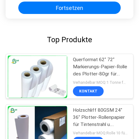
Fortsetzen
Top Produkte
Querformat 62" 72"
Markierungs-Papier-Rolle
des Plotter-80gr für
Kleiderausschnitt
Verhandelbar MOQ:1 Tonne für allgemeine Größe u. 10 Tonnen für Sondergröße
KONTAKT
Holzschliff 80GSM 24"
36" Plotter-Rollenpapier
für Tintenstrahl u.
Pringting-Industrie
Verhandelbar MOQ:Rolle 10 für Standardgröße