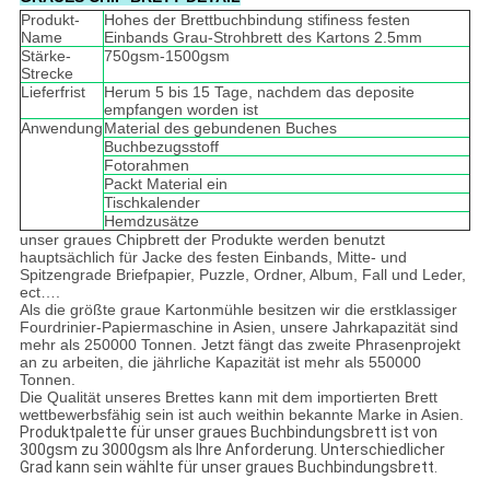
Produkt-
Hohes der Brettbuchbindung stifiness festen
Name
Einbands Grau-Strohbrett des Kartons 2.5mm
Stärke-
750gsm-1500gsm
Strecke
Lieferfrist
Herum 5 bis 15 Tage, nachdem das deposite
empfangen worden ist
Anwendung
Material des gebundenen Buches
Buchbezugsstoff
Fotorahmen
Packt Material ein
Tischkalender
Hemdzusätze
unser graues Chipbrett der Produkte werden benutzt
hauptsächlich für Jacke des festen Einbands, Mitte- und
Spitzengrade Briefpapier, Puzzle, Ordner, Album, Fall und Leder,
ect….
Als die größte graue Kartonmühle besitzen wir die erstklassiger
Fourdrinier-Papiermaschine in Asien, unsere Jahrkapazität sind
mehr als 250000 Tonnen. Jetzt fängt das zweite Phrasenprojekt
an zu arbeiten, die jährliche Kapazität ist mehr als 550000
Tonnen.
Die Qualität unseres Brettes kann mit dem importierten Brett
wettbewerbsfähig sein ist auch weithin bekannte Marke in Asien.
Produktpalette für unser graues Buchbindungsbrett ist von
300gsm zu 3000gsm als Ihre Anforderung. Unterschiedlicher
Grad kann sein wählte für unser graues Buchbindungsbrett.