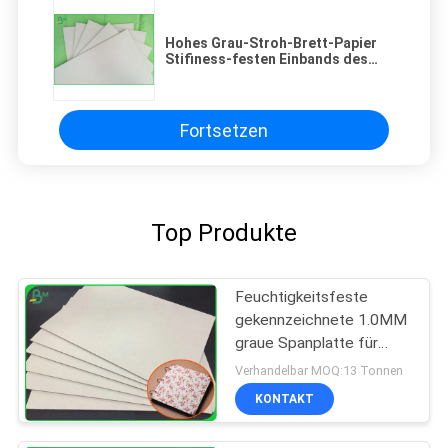
Hohes Grau-Stroh-Brett-Papier
Stifiness-festen Einbands des
Brett-/2.5mm
Fortsetzen
Top Produkte
Feuchtigkeitsfeste
gekennzeichnete 1.0MM
graue Spanplatte für
Notizbuch der
Verhandelbar MOQ:13 Tonnen
gebundenen Ausgabe
KONTAKT