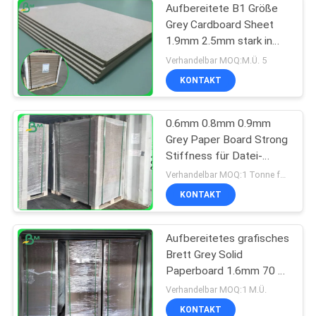
Aufbereitete B1 Größe
Grey Cardboard Sheet
1.9mm 2.5mm stark in
Format 70*100cm
Verhandelbar MOQ:M.Ü. 5
KONTAKT
0.6mm 0.8mm 0.9mm
Grey Paper Board Strong
Stiffness für Datei-
Ordner
Verhandelbar MOQ:1 Tonne für allgemeine Größe u. 10 Tonnen für Sondergröße
KONTAKT
Aufbereitetes grafisches
Brett Grey Solid
Paperboard 1.6mm 70 x
100cm
Verhandelbar MOQ:1 M.Ü.
KONTAKT