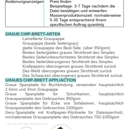
Andienungsanzeigen
Preis finden
Beispieltage: 3-7 Tage nachdem die
Datei bestätigen und entwerfen
Massenproduktionszeit: normalerweise
5-35 Tage entsprechend Ihrem
spezifischen Auftrag quantinty
GRAUE CHIP-BRETT-ARTEN
Lamellierte Graupappe
Graupappe (beide Seitengrau)
glatte Graupappe des Beid-Side. (über 950gsm)
Beides Seite/glattes graues Strohbrett des Simplex
Beides Seite/unbeschichtetes Strohbrett des Simplex
Beides Seite/überzogenes Strohbrett des Simplex
Kraftpapiers überzogenes graues Strohbrett zurück
Des Weiß überzogenes graues Strohbrett zurück
Des Schwarzen überzogenes graues Strohbrett zurück
GRAUES CHIP-BRETT APPLIACTION
Graue Spanplatte für Buchbindung, verwenden hauptsächlich
2.5mm und 3mm Graupappe
Graue Spanplatte für Schuhkarton, hauptsächlich
Grauspanplatte des Gebrauches 950gsm
Graue Spanplatte für Ecke von Sofabeinen, hauptsächlich
Grauspanplatte des Gebrauches 1500gsm
Gery-Spanplatte mit Kraftpapier-Rückseite für Dateisperrholz,
normalerweise Grauspanplatte des Gebrauches 750-1000gsm