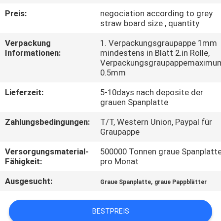
Preis:
negociation according to grey
KONTAKT
straw board size , quantity
MIT
Verpackung
1. Verpackungsgraupappe 1mm
UNS
Informationen:
mindestens in Blatt 2.in Rolle,
Verpackungsgraupappemaximu
0.5mm
NEUIGKEITEN
Lieferzeit:
5-10days nach deposite der
grauen Spanplatte
RECHTSSACHEN
Zahlungsbedingungen:
T/T, Western Union, Paypal für
Graupappe
SITEMAP
Versorgungsmaterial-
500000 Tonnen graue Spanplatt
Fähigkeit:
pro Monat
DATENSCHUTZRICHTLINIE
Ausgesucht:
,
Graue Spanplatte
graue Pappblätter
BESTPREIS