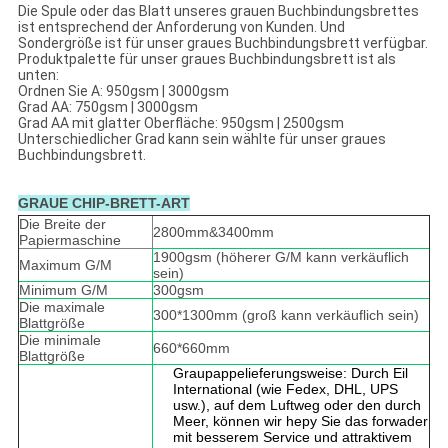
Die Spule oder das Blatt unseres grauen Buchbindungsbrettes
ist entsprechend der Anforderung von Kunden. Und
Sondergröße ist für unser graues Buchbindungsbrett verfügbar.
Produktpalette für unser graues Buchbindungsbrett ist als
unten:
Ordnen Sie A: 950gsm | 3000gsm
Grad AA: 750gsm | 3000gsm
Grad AA mit glatter Oberfläche: 950gsm | 2500gsm
Unterschiedlicher Grad kann sein wählte für unser graues
Buchbindungsbrett.
GRAUE CHIP-BRETT-ART
Die Breite der
2800mm&3400mm
Papiermaschine
1900gsm (höherer G/M kann verkäuflich
Maximum G/M
sein)
Minimum G/M
300gsm
Die maximale
300*1300mm (groß kann verkäuflich sein)
Blattgröße
Die minimale
660*660mm
Blattgröße
Graupappelieferungsweise: Durch Eil
International (wie Fedex, DHL, UPS
usw.), auf dem Luftweg oder den durch
Meer, können wir hepy Sie das forwader
mit besserem Service und attraktivem