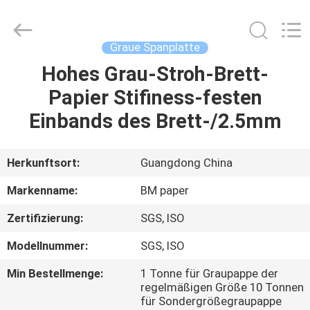
2026
GUANGZHOU
BMPAPER
CO.,LTD.
All
Graue Spanplatte
Rights
Reserved.
Hohes Grau-Stroh-Brett-
ZU
Papier Stifiness-festen
HAUSE
Einbands des Brett-/2.5mm
PRODUKTE
Herkunftsort:
Guangdong China
ÜBER
Markenname:
BM paper
UNS
Zertifizierung:
SGS, ISO
Modellnummer:
SGS, ISO
WERKSBESICHTIGUNG
Min Bestellmenge:
1 Tonne für Graupappe der
regelmäßigen Größe 10 Tonnen
QUALITÄTSKONTROLLE
für Sondergrößegraupappe