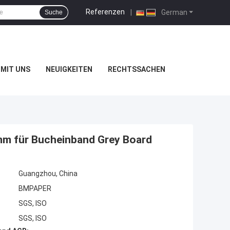
Referenzen
|
German
Suche
MIT UNS
NEUIGKEITEN
RECHTSSACHEN
mm für Bucheinband Grey Board
Guangzhou, China
BMPAPER
SGS, ISO
SGS, ISO