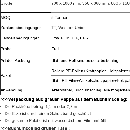
Größe
700 x 1000 mm, 950 x 860 mm, 800 x 15
MOQ
5 Tonnen
Zahlungsbedingungen
TT, Western Union
Handelsbedingungen
Exw, FOB, CIF, CFR
Probe
Frei
Art der Packung
Blatt und Roll sind beide arbeitsfähig
Rollen: PE-Folien+Kraftpapier+Holzpalette
Paket
Blatt: PE-Film+Winkelschutzpapier+Holzpal
Anwendung
Aktenhalter, Buchumschlag, alle mögliche
Verpackung aus grauer Pappe auf dem Buchumschlag:
>
>
>
Die Packhöhe beträgt 1,1 m oder 2,2 m.
Die Ecke ist durch einen Schutzband geschützt.
Die gesamte Palette ist mit wasserdichtem Film umhüllt.
Buchumschlag grüner Tafel:
>
>
>