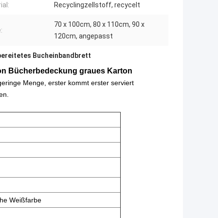
ial:
Recyclingzellstoff, recycelt
70 x 100cm, 80 x 110cm, 90 x
:
120cm, angepasst
ereitetes Bucheinbandbrett
ton Bücherbedeckung graues Karton
eringe Menge, erster kommt erster serviert
en.
ohe Weißfarbe