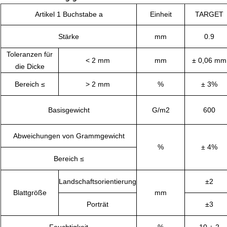
Artikel 1 Buchstabe a
Einheit
TARGET
Stärke
mm
0.9
Toleranzen für
< 2 mm
mm
± 0,06 mm
die Dicke
Bereich ≤
> 2 mm
%
± 3%
Basisgewicht
G/m2
600
Abweichungen von Grammgewicht
%
± 4%
Bereich ≤
Landschaftsorientierung
±2
Blattgröße
mm
Porträt
±3