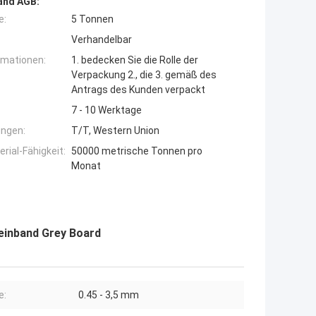
and AGB:
e:
5 Tonnen
Verhandelbar
rmationen:
1. bedecken Sie die Rolle der
Verpackung 2., die 3. gemäß des
Antrags des Kunden verpackt
7 - 10 Werktage
ngen:
T/T, Western Union
ial-Fähigkeit:
50000 metrische Tonnen pro
Monat
einband Grey Board
e:
0.45 - 3,5 mm