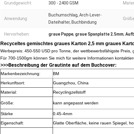
Grundgewicht:
300 - 2400 GSM
Mater
Buchumschlag, Arch-Lever-
Anwendung:
Größe
Dateihalter, Buchbindung
Hervorheben:
graue Pappe
,
graue Spanplatte 2.5mm
,
Aufb
Recyceltes gemischtes graues Karton 2,5 mm graues Kar
Werbepreis: 450-550 USD pro Tonne, der wettbewerbsfähigste Preis, g
Für 700-1500gm können Sie mich für weitere Informationen kontaktier
Beschreibung der Grautinte auf dem Buchcover:
>
>
>
Markenbezeichnung:
BM
Herkunftsort:
Guangzhou, China
Material:
Recyclingzellstoff
Größe:
kann angepasst werden
Stärke
0.45-4mm
Eigenschaft:
Glatte Oberfläche, keine rauen Spiegel, h