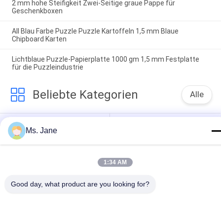
2 mm hohe Steifigkeit Zwei-Seitige graue Pappe für
Geschenkboxen
All Blau Farbe Puzzle Puzzle Kartoffeln 1,5 mm Blaue
Chipboard Karten
Lichtblaue Puzzle-Papierplatte 1000 gm 1,5 mm Festplatte
für die Puzzleindustrie
Beliebte Kategorien
Alle
Unbeschichtetes 
Offsetdruckpapier
Ms. Jane
Woodfree-Papier
Glattes 
Nahrungsmittelgrad-
Gestrichenes Papier
Papier-Rolle
1:34 AM
Glattes 
PETgestrichenes 
Good day, what product are you looking for?
Kunstdruckpapier
Papier
Elfenbeinbrettpapier
Graue Spanplatte