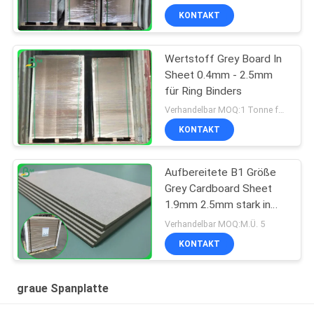
KONTAKT
Wertstoff Grey Board In
Sheet 0.4mm - 2.5mm
für Ring Binders
Verhandelbar MOQ:1 Tonne für allgemeine Größe u. 10 Tonnen für Sondergröße
KONTAKT
Aufbereitete B1 Größe
Grey Cardboard Sheet
1.9mm 2.5mm stark in
Format 70*100cm
Verhandelbar MOQ:M.Ü. 5
KONTAKT
graue Spanplatte