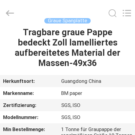
2026
GUANGZHOU
BMPAPER
CO.,LTD.
All
Graue Spanplatte
Rights
Reserved.
Tragbare graue Pappe
ZU
bedeckt Zoll lamelliertes
HAUSE
aufbereitetes Material der
PRODUKTE
Massen-49x36
ÜBER
Herkunftsort:
Guangdong China
UNS
Markenname:
BM paper
Zertifizierung:
SGS, ISO
WERKSBESICHTIGUNG
Modellnummer:
SGS, ISO
QUALITÄTSKONTROLLE
Min Bestellmenge:
1 Tonne für Graupappe der