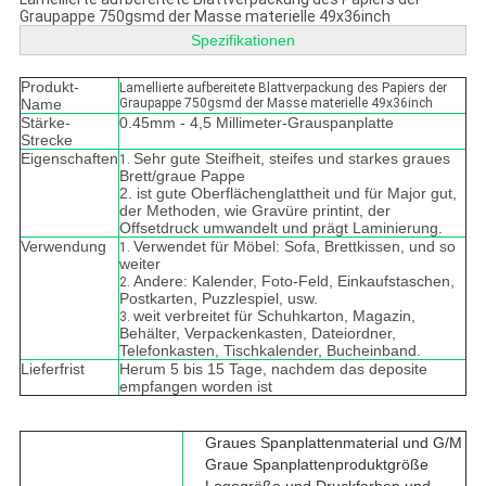
Graupappe 750gsmd der Masse materielle 49x36inch
Spezifikationen
Produkt-
Lamellierte aufbereitete Blattverpackung des Papiers der
Name
Graupappe 750gsmd der Masse materielle 49x36inch
Stärke-
0.45mm - 4,5 Millimeter-Grauspanplatte
Strecke
Eigenschaften
Sehr gute Steifheit, steifes und starkes graues
1.
Brett/graue Pappe
2. ist gute Oberflächenglattheit und für Major gut,
der Methoden, wie Gravüre printint, der
Offsetdruck umwandelt und prägt Laminierung.
Verwendung
Verwendet für Möbel: Sofa, Brettkissen, und so
1.
weiter
Andere: Kalender, Foto-Feld, Einkaufstaschen,
2.
Postkarten, Puzzlespiel, usw.
weit verbreitet für Schuhkarton, Magazin,
3.
Behälter, Verpackenkasten, Dateiordner,
Telefonkasten, Tischkalender, Bucheinband.
Lieferfrist
Herum 5 bis 15 Tage, nachdem das deposite
empfangen worden ist
Graues Spanplattenmaterial und G/M
Graue Spanplattenproduktgröße