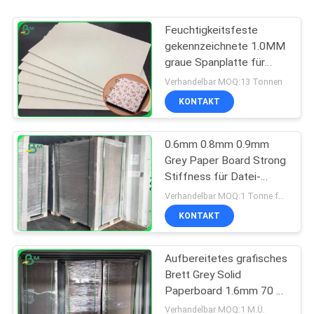
Feuchtigkeitsfeste
gekennzeichnete 1.0MM
graue Spanplatte für
Notizbuch der
Verhandelbar MOQ:13 Tonnen
gebundenen Ausgabe
KONTAKT
0.6mm 0.8mm 0.9mm
Grey Paper Board Strong
Stiffness für Datei-
Ordner
Verhandelbar MOQ:1 Tonne für allgemeine Größe u. 10 Tonnen für Sondergröße
KONTAKT
Aufbereitetes grafisches
Brett Grey Solid
Paperboard 1.6mm 70 x
100cm
Verhandelbar MOQ:1 M.Ü.