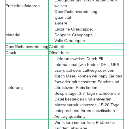
Logogröße und Druckfarben und -
Preiseffektfaktoren
weisen
Oberflächenveredelung
Quantität
andere
Einzelne Graupappe,
Material
Doppelte Graupappe
Volle Graupappe
Oberflächenveredelung
Glattheit
Druck
Offsetdruck
Lieferungsweise: Durch Eil
International (wie Fedex, DHL, UPS
usw.), auf dem Luftweg oder den
durch Meer, können wir hepy Sie das
forwader mit besserem Service und
Lieferung
attraktivem Preis finden
Beispieltage: 3-7 Tage nachdem die
Datei bestätigen und entwerfen
Massenproduktionszeit: 15-20 Tage
entsprechend Ihrem spezifischen
Auftrag quantinty
Wir liefern immer freie Proben für
Kunden, aber ehe