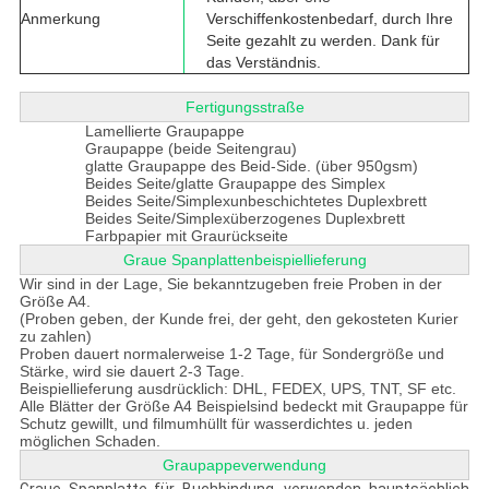
Anmerkung
Verschiffenkostenbedarf, durch Ihre
Seite gezahlt zu werden. Dank für
das Verständnis.
Fertigungsstraße
Lamellierte Graupappe
Graupappe (beide Seitengrau)
glatte Graupappe des Beid-Side. (über 950gsm)
Beides Seite/glatte Graupappe des Simplex
Beides Seite/Simplexunbeschichtetes Duplexbrett
Beides Seite/Simplexüberzogenes Duplexbrett
Farbpapier mit Graurückseite
Graue Spanplattenbeispiellieferung
Wir sind in der Lage, Sie bekanntzugeben freie Proben in der
Größe A4.
(Proben geben, der Kunde frei, der geht, den gekosteten Kurier
zu zahlen)
Proben dauert normalerweise 1-2 Tage,
für Sondergröße und
Stärke, wird sie dauert 2-3 Tage.
Beispiellieferung ausdrücklich: DHL, FEDEX, UPS, TNT, SF etc.
Alle Blätter der Größe A4 Beispielsind bedeckt mit Graupappe für
Schutz gewillt, und filmumhüllt für wasserdichtes u. jeden
möglichen Schaden.
Graupappeverwendung