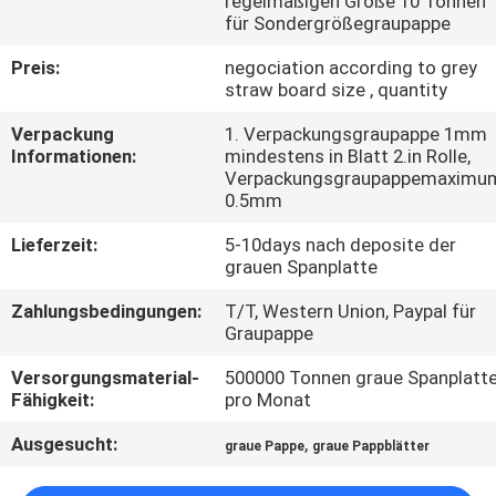
regelmäßigen Größe 10 Tonnen
für Sondergrößegraupappe
KONTAKT
Preis:
negociation according to grey
MIT
straw board size , quantity
UNS
Verpackung
1. Verpackungsgraupappe 1mm
Informationen:
mindestens in Blatt 2.in Rolle,
Verpackungsgraupappemaximu
NEUIGKEITEN
0.5mm
Lieferzeit:
5-10days nach deposite der
RECHTSSACHEN
grauen Spanplatte
Zahlungsbedingungen:
T/T, Western Union, Paypal für
SITEMAP
Graupappe
Versorgungsmaterial-
500000 Tonnen graue Spanplatt
Fähigkeit:
pro Monat
DATENSCHUTZRICHTLINIE
Ausgesucht:
,
graue Pappe
graue Pappblätter