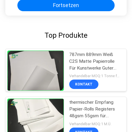
Fortsetzen
Top Produkte
787mm 889mm Weiß
C2S Matte Papierrolle
Für Kunstwerke Guter
Druck
Verhandelbar MOQ:1 Tonne für allgemeine Größe u. 10 Tonnen für Sondergröße
KONTAKT
thermischer Empfang
Papier-Rolls Registers
48gsm 55gsm für
Positions-ATM-Drucken
Verhandelbar MOQ:1 M.Ü.