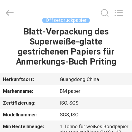
2026
GUANGZHOU
BMPAPER
CO.,LTD.
All
Offsetdruckpapier
Rights
Reserved.
Blatt-Verpackung des
ZU
Superweiße-glatte
HAUSE
gestrichenen Papiers für
PRODUKTE
Anmerkungs-Buch Priting
ÜBER
Herkunftsort:
Guangdong China
UNS
Markenname:
BM paper
Zertifizierung:
ISO, SGS
WERKSBESICHTIGUNG
Modellnummer:
SGS, ISO
QUALITÄTSKONTROLLE
Min Bestellmenge:
1 Tonne für weißes Bondpapier