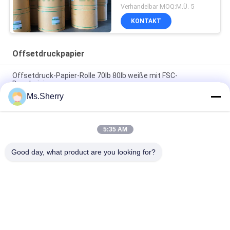
woodfree
Verhandelbar MOQ:M.Ü. 5
Papier-/Elfenbeinbuchpapier
KONTAKT
Offsetdruckpapier
Offsetdruck-Papier-Rolle 70lb 80lb weiße mit FSC-
Bescheinigung
Ms.Sherry
Der Größen-650/800mm hohe Steifheits-und der
mechanischen Festigkeit Offsetdruck-Papier in der Rolle
5:35 AM
Weißer unbeschichteter Woodfree-Offsetdruck-Papier-Grad A
für Übungs-Buch
Good day, what product are you looking for?
Beliebte Kategorien
Alle
Unbeschichtetes 
Offsetdruckpapier
Woodfree-Papier