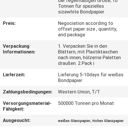
der regelmäßigen Größe, 10
Tonnen für spezielles
KONTAKT
sizewhite Bondpapier
MIT
Preis:
Negociation according to
offset paper size , quantity,
UNS
and package
Verpackung
1. Verpacken Sie in den
NEUIGKEITEN
Informationen:
Blättern, mit Plastiktaschen
nach innen, hölzerne Paletten
draußen. 2.Pack i
RECHTSSACHEN
Lieferzeit:
Lieferung 5-10days für weißes
Bondpapier
SITEMAP
Zahlungsbedingungen:
Western Union, T/T
Versorgungsmaterial-
500000 Tonnen pro Monat
DATENSCHUTZRICHTLINIE
Fähigkeit:
Ausgesucht:
,
weißes Glanzpapier
Hohes Glanzpapier