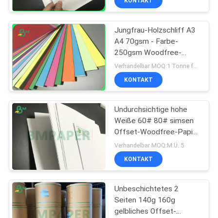
KONTAKT
Jungfrau-Holzschliff A3
A4 70gsm - Farbe-
250gsm Woodfree-
Papier für Postkarte
Verhandelbar MOQ:1 Tonne für allgemeine Größe u. 10 Tonnen für Sondergröße
KONTAKT
Undurchsichtige hohe
Weiße 60# 80# simsen
Offset-Woodfree-Papier
für den Druck des
Verhandelbar MOQ:M.Ü. 5
Materials
KONTAKT
Unbeschichtetes 2
Seiten 140g 160g
gelbliches Offset-