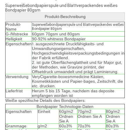
Superweißebondpapierspule und Blattverpackendes weißes
Bondpapier 80gsm
Produkt-Beschreibung
Produkt-
Superweißebondpapierspule und Blattverpackendes weißes
Name
Bondpapier 80gsm
G-/Mstrecke
60gsm 70gsm und 80gsm
Helligkeit
90-92% whitness Bondpapier
Eigenschaften
ausgezeichnete Druckfähigkeits- und
1.
Umwandlungseigenschaften,
Hochgeschwindigkeitsverpackungsbedingungen in
der Fabrik erfüllend.
2. ist gute Oberflächenglattheit und für Major gut,
der Methoden, wie Gravüre printint, der
Offsetdruck umwandelt und prägt Laminierung.
Verwendung
VeryCigarette-boxesmmedicine Kästen,
Kosmetikkästen und Papier-bages, Zeitschrift, die
etc. drucken.
Lieferfrist
Herum 5 bis 15 Tage, nachdem das deposite
empfangen worden ist
Weiße spezifische Details des Bondpapiers:
Bondpapier Technologie-Daten
Eigenschaften
Einheit
60g/m2
70g/m2
80g/m2
Ordnen
Ordnen Sie A
Ordnen
Sie A
Sie A
Grammage
g/m2
60±3%
70±3%
80±3%