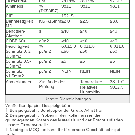
Tasterzirkel
um
74±4%
85±4%
97±4%
Whitness
%
98±1
98±1
98±1
(D65/457)
CIE
152±5
Dehnfestigkeit
KGF/15mm
≥2.0
≥2.5
≥3.0
MD
Bendtsen-
s
≥40
≥40
≥40
Glattheit
COBB 60s
g/m2
≤40
≤40
≤40
Feuchtigkeit
%
6.0±1.0
6.0±1.0
6.0±1.0
Schmutz 0. 2-
pc/m2
≤50
≤50
≤50
0.5mm2
Schmutz 0.5-
pc/m2
≤5
≤5
≤5
1.5mm2
Schmutz
pc/m2
NEIN
NEIN
NEIN
>1.5mm2
Anmerkungen
Zustände der
Temerature
23±1℃
Prüfung
Relatives
50±2%
Hummidity
Unsere Dienstleistungen
Weiße Bondpapier Beispielgebühr:
1.
Beispielgebühr: Bondpapier der Größe A4 ist frei
2.
Beispielgebühr: Proben in der Rolle müssen die
grundlegenden Kosten des Materials und der Fracht aufladen
Unsere Firmenvorteile:
1.
Niedriges MOQ: es kann Ihr förderndes Geschäft sehr gut
treffen.