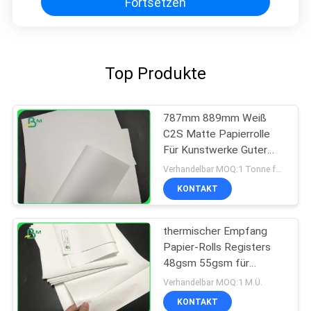
Fortsetzen
Top Produkte
787mm 889mm Weiß
C2S Matte Papierrolle
Für Kunstwerke Guter
Druck
Verhandelbar MOQ:1 Tonne für allgemeine Größe u. 10 Tonnen für Sondergröße
KONTAKT
thermischer Empfang
Papier-Rolls Registers
48gsm 55gsm für
Positions-ATM-Drucken
Verhandelbar MOQ:1 M.Ü.
KONTAKT