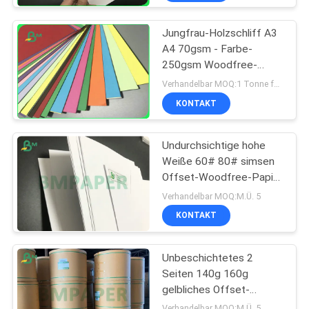
Jungfrau-Holzschliff A3
A4 70gsm - Farbe-
250gsm Woodfree-
Papier für Postkarte
Verhandelbar MOQ:1 Tonne für allgemeine Größe u. 10 Tonnen für Sondergröße
KONTAKT
Undurchsichtige hohe
Weiße 60# 80# simsen
Offset-Woodfree-Papier
für den Druck des
Verhandelbar MOQ:M.Ü. 5
Materials
KONTAKT
Unbeschichtetes 2
Seiten 140g 160g
gelbliches Offset-
woodfree
Verhandelbar MOQ:M.Ü. 5