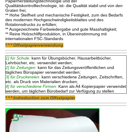
Papierherstellungstechnologie und der
Qualitätskontrolltechnologie, ist- die Qualität stabil und von den
Graten frei;
** Hohe Steifheit und mechanische Festigkeit, zum des Bedarfs
des modernen Hochgeschwindigkeitsblattes und des
Rotationsdrucks zu erfüllen;
** Ausgezeichnete Farbwiedergabe und gute Masshaltigkeit;
** Reine Holzschliffproduktion, in Übereinstimmung mit
internationalen FSC-Standards.
* * * Offsetpapierverwendung
1] für Schule:
kann für Übungsbücher, Hausarbeitbücher,
Lehrbücher, etc. verwendet werden;
2] für Zeitungen
:
kann für das Zeitungsveröffentlichen und
tägliches Büropapier verwendet werden;
3] für Druckereien
:
kann verschiedene Zeitungen, Zeitschriften,
etc. als Druck von Materialien drucken;
4] für verschiedene Firmen:
Kann als A4 Kopierpapier verwendet
werden, um täglichen Bürobedarf zur Verfügung zu stellen
.
* * * Indroduction zum Offsetpapier