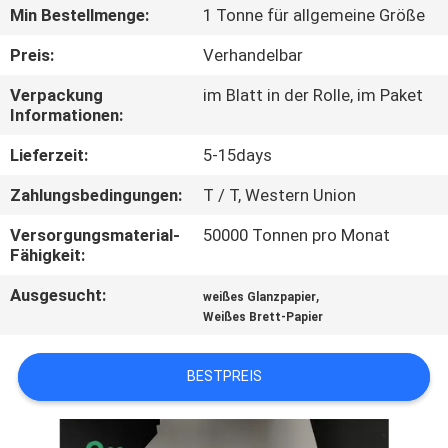
Min Bestellmenge:
1 Tonne für allgemeine Größe
KONTAKT
Preis:
Verhandelbar
MIT
Verpackung
im Blatt in der Rolle, im Paket
UNS
Informationen:
Lieferzeit:
5-15days
NEUIGKEITEN
Zahlungsbedingungen:
T / T, Western Union
RECHTSSACHEN
Versorgungsmaterial-
50000 Tonnen pro Monat
Fähigkeit:
Ausgesucht:
,
SITEMAP
weißes Glanzpapier
Weißes Brett-Papier
DATENSCHUTZRICHTLINIE
BESTPREIS