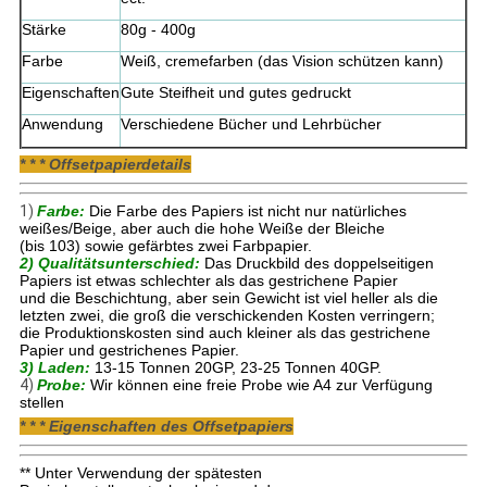
Stärke
80g - 400g
Farbe
Weiß, cremefarben (das Vision schützen kann)
Eigenschaften
Gute Steifheit und gutes gedruckt
Anwendung
Verschiedene Bücher und Lehrbücher
* * * Offsetpapierdetails
1)
Farbe:
Die Farbe des Papiers ist nicht nur natürliches
weißes/Beige, aber auch die hohe Weiße der Bleiche
(bis 103) sowie gefärbtes zwei Farbpapier.
2) Qualitätsunterschied:
Das Druckbild des doppelseitigen
Papiers ist etwas schlechter als das gestrichene Papier
und die Beschichtung, aber sein Gewicht ist viel heller als die
letzten zwei, die groß die verschickenden Kosten verringern;
die Produktionskosten sind auch kleiner als das gestrichene
Papier und gestrichenes Papier.
3) Laden:
13-15 Tonnen 20GP, 23-25 Tonnen 40GP.
4)
Probe:
Wir können eine freie Probe wie A4 zur Verfügung
stellen
* * * Eigenschaften des Offsetpapiers
** Unter Verwendung der spätesten