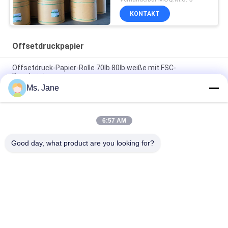
Papier-/Elfenbeinbuchpapier
KONTAKT
Offsetdruckpapier
Offsetdruck-Papier-Rolle 70lb 80lb weiße mit FSC-
Bescheinigung
Ms. Jane
Der Größen-650/800mm hohe Steifheits-und der
mechanischen Festigkeit Offsetdruck-Papier in der Rolle
6:57 AM
Weißer unbeschichteter Woodfree-Offsetdruck-Papier-Grad A
für Übungs-Buch
Good day, what product are you looking for?
Beliebte Kategorien
Alle
Unbeschichtetes 
Offsetdruckpapier
Woodfree-Papier
Glattes 
Nahrungsmittelgrad-