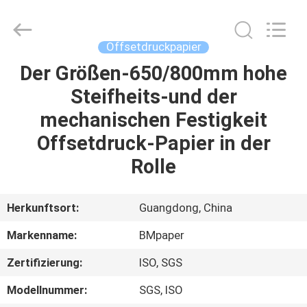
2026
GUANGZHOU
BMPAPER
CO.,LTD.
All
Offsetdruckpapier
Rights
Reserved.
Der Größen-650/800mm hohe
ZU
Steifheits-und der
HAUSE
mechanischen Festigkeit
PRODUKTE
Offsetdruck-Papier in der
Rolle
ÜBER
UNS
Herkunftsort:
Guangdong, China
Markenname:
BMpaper
WERKSBESICHTIGUNG
Zertifizierung:
ISO, SGS
QUALITÄTSKONTROLLE
Modellnummer:
SGS, ISO