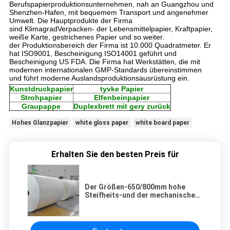
Berufspapierproduktionsunternehmen, nah an Guangzhou und
Shenzhen-Hafen, mit bequemem Transport und angenehmer
Umwelt. Die Hauptprodukte der Firma
sind KlimagradVerpacken- der Lebensmittelpapier, Kraftpapier,
weiße Karte, gestrichenes Papier und so weiter.
der Produktionsbereich der Firma ist 10.000 Quadratmeter. Er
hat ISO9001, Bescheinigung ISO14001 geführt und
Bescheinigung US FDA. Die Firma hat Werkstätten, die mit
modernen internationalen GMP-Standards übereinstimmen
und führt moderne Auslandsproduktionsausrüstung ein.
Kunstdruckpapier
tyvke Papier
Strohpapier
Elfenbeinpapier
Graupappe
Duplexbrett mit gery zurück
Hohes Glanzpapier
white gloss paper
white board paper
Erhalten Sie den besten Preis für
Der Größen-650/800mm hohe
Steifheits-und der mechanischen
Festigkeit Offsetdruck-Papier in
der Rolle