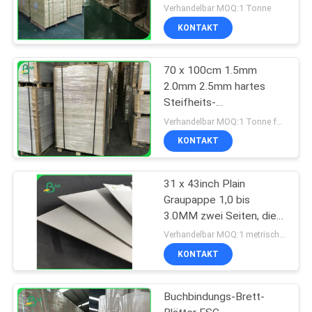
Verhandelbar MOQ:1 Tonne
KONTAKT
70 x 100cm 1.5mm
2.0mm 2.5mm hartes
Steifheits-
Buchbindungs-Brett für
Verhandelbar MOQ:1 Tonne für allgemeine Größe u. 10 Tonnen für Sondergröße
das Verpacken
KONTAKT
31 x 43inch Plain
Graupappe 1,0 bis
3.0MM zwei Seiten, die
für das Futter der
Verhandelbar MOQ:1 metrische Tonne
Tasche grau sind
KONTAKT
Buchbindungs-Brett-