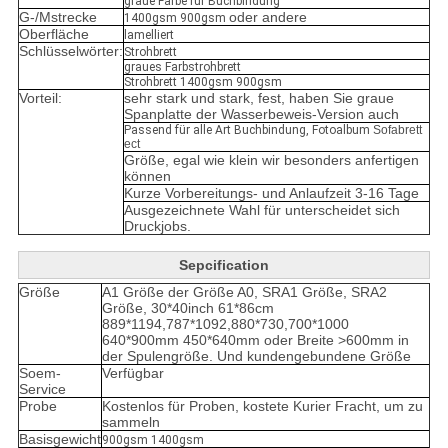
graue Farbe für Buchbindung
G-/Mstrecke
oder andere
1400gsm 900gsm
Oberfläche
lamelliert
Schlüsselwörter:
Strohbrett
graues Farbstrohbrett
Strohbrett 1400gsm 900gsm
Vorteil:
sehr stark und stark, fest, haben Sie graue
Spanplatte der Wasserbeweis-Version auch
Passend für alle Art Buchbindung, Fotoalbum
Sofabrett
ect
Größe, egal wie klein wir besonders anfertigen
können
Kurze Vorbereitungs- und Anlaufzeit 3-16 Tage
Ausgezeichnete Wahl für unterscheidet sich
Druckjobs.
Sepcification
Größe
A1 Größe der Größe A0, SRA1 Größe, SRA2
Größe, 30*40inch 61*86cm
889*1194,787*1092,880*730,700*1000
640*900mm 450*640mm oder Breite >600mm in
der Spulengröße. Und kundengebundene Größe
Soem-
Verfügbar
Service
Probe
Kostenlos für Proben, kostete Kurier Fracht, um zu
sammeln
Basisgewicht
900gsm 1400gsm