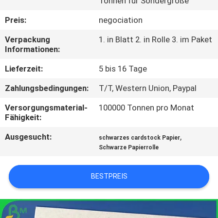
Tonnen für Sondergröße
KONTAKT
Preis:
negociation
MIT
Verpackung
1. in Blatt 2. in Rolle 3. im Paket
Informationen:
UNS
Lieferzeit:
5 bis 16 Tage
NEUIGKEITEN
Zahlungsbedingungen:
T/T, Western Union, Paypal
Versorgungsmaterial-
100000 Tonnen pro Monat
RECHTSSACHEN
Fähigkeit:
Ausgesucht:
,
schwarzes cardstock Papier
SITEMAP
Schwarze Papierrolle
DATENSCHUTZRICHTLINIE
BESTPREIS