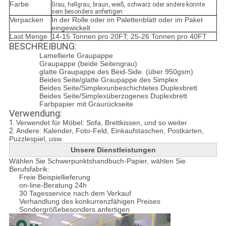
Farbe
Grau, hellgrau, braun, weiß, schwarz oder andere konnte
sein besonders anfertigen
Verpacken
In der Rolle oder im Palettenblatt oder im Paket
eingewickelt
Last Menge
14-15 Tonnen pro 20FT; 25-26 Tonnen pro 40FT
BESCHREIBUNG:
Lamellierte Graupappe
Graupappe (beide Seitengrau)
glatte Graupappe des Beid-Side. (über 950gsm)
Beides Seite/glatte Graupappe des Simplex
Beides Seite/Simplexunbeschichtetes Duplexbrett
Beides Seite/Simplexüberzogenes Duplexbrett
Farbpapier mit Graurückseite
Verwendung:
1.
Verwendet für Möbel: Sofa, Brettkissen, und so weiter
2.
Andere: Kalender, Foto-Feld, Einkaufstaschen, Postkarten,
Puzzlespiel, usw.
Unsere Dienstleistungen
Wählen Sie Schwerpunktshandbuch-Papier, wählen Sie
Berufsfabrik:
Freie Beispiellieferung
on-line-Beratung 24h
30 Tagesservice nach dem Verkauf
Verhandlung des konkurrenzfähigen Preises
Sondergrößebesonders anfertigen