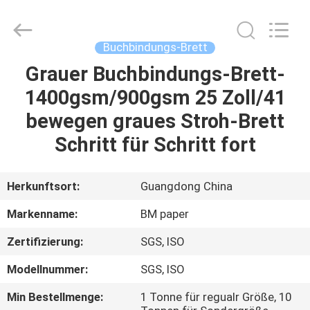
2026
GUANGZHOU
BMPAPER
CO.,LTD.
All
Buchbindungs-Brett
Rights
Reserved.
Grauer Buchbindungs-Brett-
ZU
1400gsm/900gsm 25 Zoll/41
HAUSE
bewegen graues Stroh-Brett
PRODUKTE
Schritt für Schritt fort
ÜBER
Herkunftsort:
Guangdong China
UNS
Markenname:
BM paper
Zertifizierung:
SGS, ISO
WERKSBESICHTIGUNG
Modellnummer:
SGS, ISO
QUALITÄTSKONTROLLE
Min Bestellmenge:
1 Tonne für regualr Größe, 10