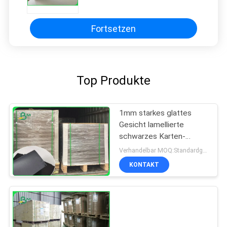
bewegen graues Stroh-Brett
Schritt für Schritt fort
Fortsetzen
Top Produkte
1mm starkes glattes
Gesicht lamellierte
schwarzes Karten-
Brett-/Buchbindungs-
Verhandelbar MOQ:Standardgröße 1 Tonne, andere Größe 10 Tonnen
Brett für Umschläge
KONTAKT
300GSM 350GSM