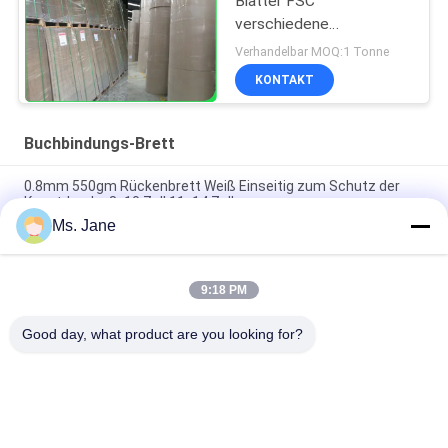
Blätter FSC
verschiedene
Farbpappfür Hebel-
Verhandelbar MOQ:1 Tonne
Bogen-Datei
KONTAKT
Buchbindungs-Brett
0.8mm 550gm Rückenbrett Weiß Einseitig zum Schutz der
Kunstdrucke 8x10 Zoll 11x14 Zoll
Ms. Jane
1 mm 2 mm Doppelseitig beschichtete Festplatte für Märkte
Plakatplatte 71 x 96cm
9:18 PM
55lb Matte Surface Finish Black Cardstock For Scrapbooking
And Card Making
Good day, what product are you looking for?
Beliebte Kategorien
Alle
Unbeschichtetes 
Offsetdruckpapier