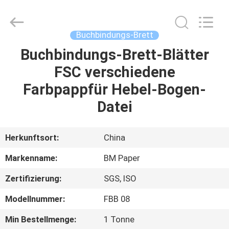
2026
GUANGZHOU
BMPAPER
CO.,LTD.
All
Buchbindungs-Brett
Rights
Reserved.
Buchbindungs-Brett-Blätter
ZU
FSC verschiedene
HAUSE
Farbpappfür Hebel-Bogen-
PRODUKTE
Datei
ÜBER
Herkunftsort:
China
UNS
Markenname:
BM Paper
Zertifizierung:
SGS, ISO
WERKSBESICHTIGUNG
Modellnummer:
FBB 08
QUALITÄTSKONTROLLE
Min Bestellmenge:
1 Tonne