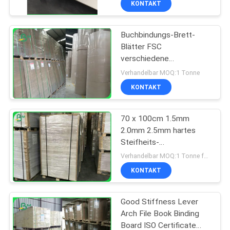
KONTAKT
Buchbindungs-Brett-
Blätter FSC
verschiedene
Farbpappfür Hebel-
Verhandelbar MOQ:1 Tonne
Bogen-Datei
KONTAKT
70 x 100cm 1.5mm
2.0mm 2.5mm hartes
Steifheits-
Buchbindungs-Brett für
Verhandelbar MOQ:1 Tonne für allgemeine Größe u. 10 Tonnen für Sondergröße
das Verpacken
KONTAKT
Good Stiffness Lever
Arch File Book Binding
Board ISO Certificate