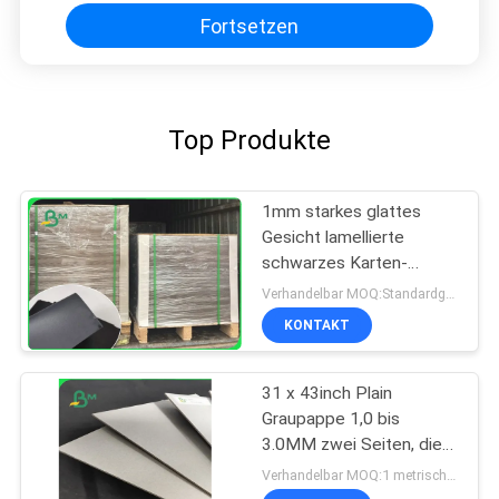
Fortsetzen
Top Produkte
1mm starkes glattes
Gesicht lamellierte
schwarzes Karten-
Brett-/Buchbindungs-
Verhandelbar MOQ:Standardgröße 1 Tonne, andere Größe 10 Tonnen
Brett für Umschläge
KONTAKT
300GSM 350GSM
31 x 43inch Plain
Graupappe 1,0 bis
3.0MM zwei Seiten, die
für das Futter der
Verhandelbar MOQ:1 metrische Tonne
Tasche grau sind