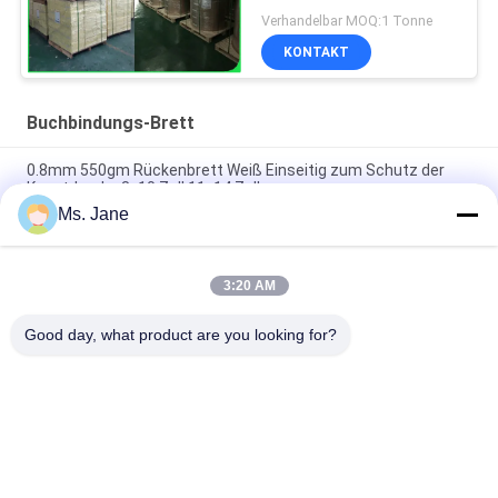
Customized
Verhandelbar MOQ:1 Tonne
KONTAKT
Buchbindungs-Brett
0.8mm 550gm Rückenbrett Weiß Einseitig zum Schutz der
Kunstdrucke 8x10 Zoll 11x14 Zoll
Ms. Jane
1 mm 2 mm Doppelseitig beschichtete Festplatte für Märkte
Plakatplatte 71 x 96cm
3:20 AM
55lb Matte Surface Finish Black Cardstock For Scrapbooking
And Card Making
Good day, what product are you looking for?
Beliebte Kategorien
Alle
Unbeschichtetes 
Offsetdruckpapier
Woodfree-Papier