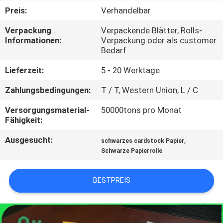
Preis:
Verhandelbar
KONTAKT
Verpackung
Verpackende Blätter, Rolls-
MIT
Informationen:
Verpackung oder als customer
Bedarf
UNS
Lieferzeit:
5 - 20 Werktage
NEUIGKEITEN
Zahlungsbedingungen:
T / T, Western Union, L / C
Versorgungsmaterial-
50000tons pro Monat
RECHTSSACHEN
Fähigkeit:
Ausgesucht:
,
schwarzes cardstock Papier
SITEMAP
Schwarze Papierrolle
DATENSCHUTZRICHTLINIE
BESTPREIS