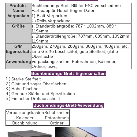
Produkt-
Buchbindungs-Brett-Blätter FSC verschiedene
Name
Farbpappfür Hebel-Bogen-Datei
Verpacken
1) Blatt-Verpacken
Rolls-Verpackung
2 )
Größe
Standardblattgröße: 787 * 1092mm, 889 *
1.
1194mm
Standardrollengröße: 787mm, 889mm, 1092mm,
2.
1194mm
G/M
250gsm, 270gsm, 280gsm, 300gsm, 400gsm, etc.
Eigenschaft
Eine Größe beschichtet, gute Steifheit, glatte
Oberfläche
Anwendung
Verpackungskasten, Fotorahmen, Kalender,
Ordner, usw.,
Buchbindungs-Brett-Eigenschaften
1 )
Starke Steifheit
2 )
Glatt und sogar Oberflächen
3 )
Hohe Flachheit
4 )
Genaue Stärke und Spezifikation
5 )
Einfacher Drehausschnitt
Buchbindungs-Brett-Verwendung
Verpackungskasten
Schuhkasten
Kalender
Fotorahmen
Buchbindung
Ordner