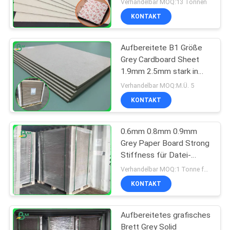
Verhandelbar MOQ:13 Tonnen
gebundenen Ausgabe
KONTAKT
Aufbereitete B1 Größe
Grey Cardboard Sheet
1.9mm 2.5mm stark in
Format 70*100cm
Verhandelbar MOQ:M.Ü. 5
KONTAKT
0.6mm 0.8mm 0.9mm
Grey Paper Board Strong
Stiffness für Datei-
Ordner
Verhandelbar MOQ:1 Tonne für allgemeine Größe u. 10 Tonnen für Sondergröße
KONTAKT
Aufbereitetes grafisches
Brett Grey Solid