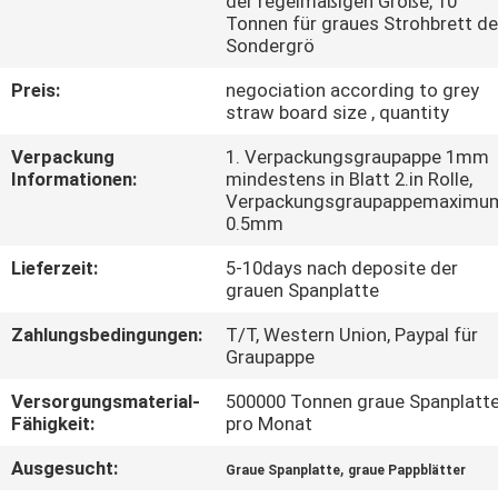
der regelmäßigen Größe, 10
Tonnen für graues Strohbrett de
KONTAKT
Sondergrö
MIT
Preis:
negociation according to grey
straw board size , quantity
UNS
Verpackung
1. Verpackungsgraupappe 1mm
Informationen:
mindestens in Blatt 2.in Rolle,
NEUIGKEITEN
Verpackungsgraupappemaximu
0.5mm
RECHTSSACHEN
Lieferzeit:
5-10days nach deposite der
grauen Spanplatte
SITEMAP
Zahlungsbedingungen:
T/T, Western Union, Paypal für
Graupappe
Versorgungsmaterial-
500000 Tonnen graue Spanplatt
DATENSCHUTZRICHTLINIE
Fähigkeit:
pro Monat
Ausgesucht:
,
Graue Spanplatte
graue Pappblätter