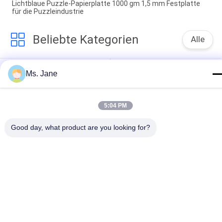
Lichtblaue Puzzle-Papierplatte 1000 gm 1,5 mm Festplatte
für die Puzzleindustrie
Beliebte Kategorien
Alle
Unbeschichtetes 
Offsetdruckpapier
Ms. Jane
Woodfree-Papier
Glattes 
Nahrungsmittelgrad-
5:04 PM
Gestrichenes Papier
Papier-Rolle
Glattes 
PETgestrichenes 
Good day, what product are you looking for?
Kunstdruckpapier
Papier
Elfenbeinbrettpapier
Graue Spanplatte