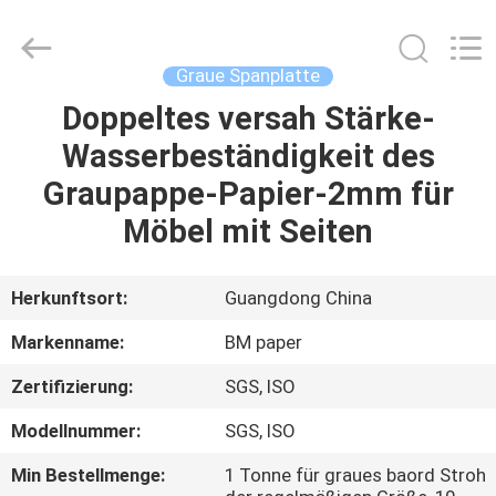
2026
GUANGZHOU
BMPAPER
CO.,LTD.
All
Graue Spanplatte
Rights
Reserved.
Doppeltes versah Stärke-
ZU
Wasserbeständigkeit des
HAUSE
Graupappe-Papier-2mm für
PRODUKTE
Möbel mit Seiten
ÜBER
Herkunftsort:
Guangdong China
UNS
Markenname:
BM paper
Zertifizierung:
SGS, ISO
WERKSBESICHTIGUNG
Modellnummer:
SGS, ISO
QUALITÄTSKONTROLLE
Min Bestellmenge:
1 Tonne für graues baord Stroh