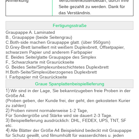
Anmerkung
Verschiffenkostenbedarf, durch Ihre
Seite gezahlt zu werden. Dank für
das Verständnis.
Fertigungsstraße
Graupappe A. Laminated
B., Graupappe (beide Seitengrau)
C.Both-side machen Graupappe glatt. (über 950gsm)
D.Grey-Brett lamelliert mit weißem Duplexbrett, Offsetpapier,
schwarzem Papier und anderem Farbpapier
E. Beides Seite/glatte Graupappe des Simplex
F., Schwarzkarte mit Graurückseite
G. Beides Seite/Simplexunbeschichtetes Duplexbrett
H.Both-Seite/Simplexüberzogenes Duplexbrett
I. Farbpapier mit Graurückseite
Graue Spanplattenbeispiellieferung
1)
Wir sind in der Lage, Sie bekanntzugeben freie Proben in der
Größe A4.
(Proben geben, der Kunde frei, der geht, den gekosteten Kurier
zu zahlen)
2)
Proben nimmt normalerweise 1-2 Tage,
Für Sondergröße und Stärke wird sie dauert 2-3 Tage.
3)
Beispiellieferung ausdrücklich: DHL, FEDEX, UPS, TNT, SF
etc.
4)
Alle Blätter der Größe A4 Beispielsind bedeckt mit Graupappe
für Schutz gewillt, und filmumhüllt für wasserdichtes u. jeden