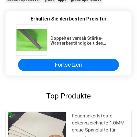
Erhalten Sie den besten Preis für
Doppeltes versah Stärke-
Wasserbeständigkeit des
Graupappe-Papier-2mm für Möbel
mit Seiten
Fortsetzen
Top Produkte
Feuchtigkeitsfeste
gekennzeichnete 1.0MM
graue Spanplatte für
Notizbuch der