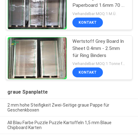
Paperboard 1.6mm 70 x
100cm
Verhandelbar MOQ:1 M.Ü.
KONTAKT
Wertstoff Grey Board In
Sheet 0.4mm - 2.5mm
für Ring Binders
Verhandelbar MOQ:1 Tonne für allgemeine Größe u. 10 Tonnen für Sondergröße
KONTAKT
graue Spanplatte
2 mm hohe Steifigkeit Zwei-Seitige graue Pappe für
Geschenkboxen
All Blau Farbe Puzzle Puzzle Kartoffeln 1,5 mm Blaue
Chipboard Karten