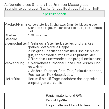
Aufbereitete des Strohbrettes 2mm der Masse graue
Spanplatte der grauen Stärke für das Buch, das Rahmen hält
Spezifikationen
Produkt-Name
Aufbereitete des Strohbrettes 2mm der Masse graue
Spanplatte der grauen Stärke für das Buch, das Rahmen
hält
Stärke-
0.45mm-4mm
Strecke
Eigenschaften
Sehr gute Steifheit, steifes und starkes
1.
graues Brett/graue Pappe
2. ist gute Oberflächenglattheit und für Major
gut, der Methoden, wie Gravüre printint, der
Offsetdruck umwandelt und prägt Laminierung.
Verwendung
Verwendet für Möbel: Sofa, Brettkissen, und
1.
so weiter
Andere: Kalender, Foto-Feld, Einkaufstaschen,
2.
Postkarten, Puzzlespiel, usw.
Lieferfrist
Herum 5 bis 15 Tage, nachdem das deposite
empfangen worden ist
Papiermaterial und G/M
Produktgröße
Logogröße und Druckfarben und -