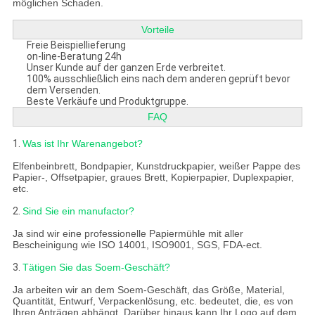
möglichen Schaden.
Vorteile
Freie Beispiellieferung
on-line-Beratung 24h
Unser Kunde auf der ganzen Erde verbreitet.
100% ausschließlich eins nach dem anderen geprüft bevor
dem Versenden.
Beste Verkäufe und Produktgruppe.
FAQ
1.
Was ist Ihr Warenangebot?
Elfenbeinbrett, Bondpapier, Kunstdruckpapier, weißer Pappe des
Papier-, Offsetpapier, graues Brett, Kopierpapier, Duplexpapier,
etc.
2.
Sind Sie ein manufactor?
Ja sind wir eine professionelle Papiermühle mit aller
Bescheinigung wie ISO 14001, ISO9001, SGS, FDA-ect.
3.
Tätigen Sie das Soem-Geschäft?
Ja arbeiten wir an dem Soem-Geschäft, das Größe, Material,
Quantität, Entwurf, Verpackenlösung, etc. bedeutet, die, es von
Ihren Anträgen abhängt. Darüber hinaus kann Ihr Logo auf dem