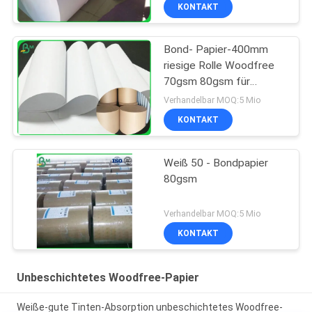
KONTAKT
Bond- Papier-400mm
riesige Rolle Woodfree
70gsm 80gsm für
Offsetdruck
Verhandelbar MOQ:5 Mio
KONTAKT
Weiß 50 - Bondpapier
80gsm
Verhandelbar MOQ:5 Mio
KONTAKT
Unbeschichtetes Woodfree-Papier
Weiße-gute Tinten-Absorption unbeschichtetes Woodfree-