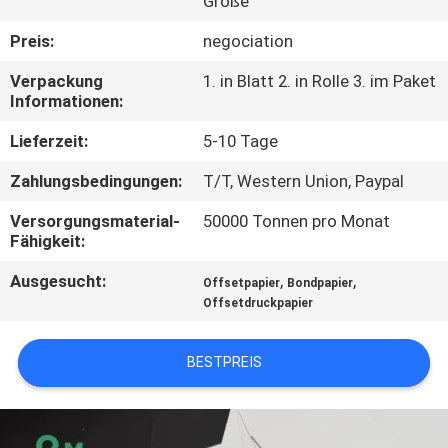
Größe
KONTAKT
Preis:
negociation
MIT
Verpackung
1. in Blatt 2. in Rolle 3. im Paket
Informationen:
UNS
Lieferzeit:
5-10 Tage
NEUIGKEITEN
Zahlungsbedingungen:
T/T, Western Union, Paypal
Versorgungsmaterial-
50000 Tonnen pro Monat
RECHTSSACHEN
Fähigkeit:
Ausgesucht:
,
,
Offsetpapier
Bondpapier
SITEMAP
Offsetdruckpapier
DATENSCHUTZRICHTLINIE
BESTPREIS