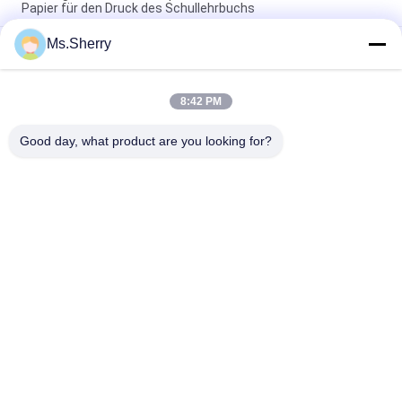
Papier für den Druck des Schullehrbuchs
Ms.Sherry
CF 9,5" DES COLUMBIUM-CFB x 11" NCR-Papier des
selbstdurchschreibenden Papiers für Thermal-Drucker klären
Bild
8:42 PM
Biologisch abbaubares synthetisches Steinpapier 160um
200um für Anzeigen-Riss-Widerstand
Good day, what product are you looking for?
Beliebte Kategorien
Alle
Unbeschichtetes 
Offsetdruckpapier
Woodfree-Papier
Glattes 
Nahrungsmittelgrad-
Gestrichenes Papier
Papier-Rolle
Glattes 
PETgestrichenes 
Kunstdruckpapier
Papier
Elfenbeinbrettpapier
Graue Spanplatte