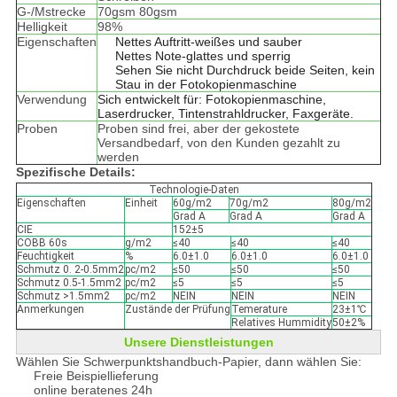
G-/Mstrecke
70gsm 80gsm
Helligkeit
98%
Eigenschaften
Nettes Auftritt-weißes und sauber
Nettes Note-glattes und sperrig
Sehen Sie nicht Durchdruck beide Seiten, kein
Stau in der Fotokopienmaschine
Verwendung
Sich entwickelt für: Fotokopienmaschine,
Laserdrucker, Tintenstrahldrucker, Faxgeräte.
Proben
Proben sind frei, aber der gekostete
Versandbedarf, von den Kunden gezahlt zu
werden
Spezifische Details:
Technologie-Daten
Eigenschaften
Einheit
60g/m2
70g/m2
80g/m2
Grad A
Grad A
Grad A
CIE
152±5
COBB 60s
g/m2
≤40
≤40
≤40
Feuchtigkeit
%
6.0±1.0
6.0±1.0
6.0±1.0
Schmutz 0. 2-0.5mm2
pc/m2
≤50
≤50
≤50
Schmutz 0.5-1.5mm2
pc/m2
≤5
≤5
≤5
Schmutz >1.5mm2
pc/m2
NEIN
NEIN
NEIN
Anmerkungen
Zustände der Prüfung
Temerature
23±1℃
Relatives Hummidity
50±2%
Unsere Dienstleistungen
Wählen Sie Schwerpunktshandbuch-Papier, dann wählen Sie:
Freie Beispiellieferung
online beratenes 24h