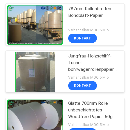
787mm Rollenbreiten-
Bondblatt-Papier
Verhandelbar MOQ:5 Mio
KONTAKT
Jungfrau-Holzschliff-
Tunnel-
bohrwagenrollenpapier
100%
Verhandelbar MOQ:5 Mio
KONTAKT
Glatte 700mm Rolle
unbeschichtetes
Woodfree Papier-60g
für Schulbuch-Drucken
Verhandelbar MOQ:5 Mio