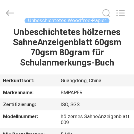
2026
GUANGZHOU
BMPAPER
CO.,LTD.
All
Unbeschichtetes Woodfree-Papier
Rights
Reserved.
Unbeschichtetes hölzernes
ZU
SahneAnzeigenblatt 60gsm
HAUSE
70gsm 80gram für
PRODUKTE
Schulanmerkungs-Buch
ÜBER
Herkunftsort:
Guangdong, China
UNS
Markenname:
BMPAPER
Zertifizierung:
ISO, SGS
WERKSBESICHTIGUNG
Modellnummer:
hölzernes SahneAnzeigenblatt
009
QUALITÄTSKONTROLLE