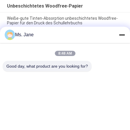
Unbeschichtetes Woodfree-Papier
Weiße-gute Tinten-Absorption unbeschichtetes Woodfree-
Papier für den Druck des Schullehrbuchs
Ms. Jane
CF 9,5" DES COLUMBIUM-CFB x 11" NCR-Papier des
selbstdurchschreibenden Papiers für Thermal-Drucker klären
Bild
8:48 AM
Biologisch abbaubares synthetisches Steinpapier 160um
200um für Anzeigen-Riss-Widerstand
Good day, what product are you looking for?
Beliebte Kategorien
Alle
Unbeschichtetes 
Offsetdruckpapier
Woodfree-Papier
Glattes 
Nahrungsmittelgrad-
Gestrichenes Papier
Papier-Rolle
Glattes 
PETgestrichenes 