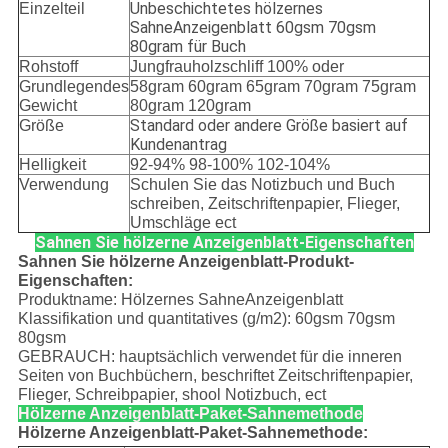
Unbeschichtetes hölzernes
Einzelteil
SahneAnzeigenblatt 60gsm 70gsm
80gram für Buch
Rohstoff
Jungfrauholzschliff 100% oder
Grundlegendes
58gram 60gram 65gram 70gram 75gram
Gewicht
80gram 120gram
Standard oder andere Größe basiert auf
Größe
Kundenantrag
Helligkeit
92-94% 98-100% 102-104%
Verwendung
Schulen Sie das Notizbuch und Buch
schreiben, Zeitschriftenpapier, Flieger,
Umschläge ect
Sahnen Sie hölzerne Anzeigenblatt-Eigenschaften
Sahnen Sie hölzerne Anzeigenblatt-Produkt-
Eigenschaften:
Produktname: Hölzernes SahneAnzeigenblatt
Klassifikation und quantitatives (g/m2): 60gsm 70gsm
80gsm
GEBRAUCH: hauptsächlich verwendet für die inneren
Seiten von Buchbüchern, beschriftet Zeitschriftenpapier,
Flieger, Schreibpapier, shool Notizbuch, ect
Hölzerne Anzeigenblatt-Paket-Sahnemethode
Hölzerne Anzeigenblatt-Paket-Sahnemethode: