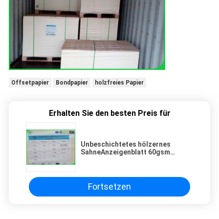
Offsetpapier
Bondpapier
holzfreies Papier
Erhalten Sie den besten Preis für
Unbeschichtetes hölzernes
SahneAnzeigenblatt 60gsm
70gsm 80gram für
Schulanmerkungs-Buch
Fortsetzen