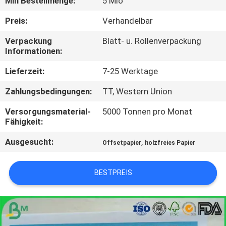
Min Bestellmenge:
5 Mio
KONTAKT
Preis:
Verhandelbar
MIT
Verpackung
Blatt- u. Rollenverpackung
Informationen:
UNS
Lieferzeit:
7-25 Werktage
NEUIGKEITEN
Zahlungsbedingungen:
TT, Western Union
Versorgungsmaterial-
5000 Tonnen pro Monat
RECHTSSACHEN
Fähigkeit:
Ausgesucht:
,
Offsetpapier
holzfreies Papier
SITEMAP
BESTPREIS
DATENSCHUTZRICHTLINIE