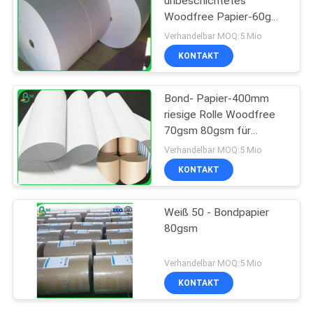
unbeschichtetes
Woodfree Papier-60g
für Schulbuch-Drucken
Verhandelbar MOQ:5 Mio
KONTAKT
Bond- Papier-400mm
riesige Rolle Woodfree
70gsm 80gsm für
Offsetdruck
Verhandelbar MOQ:5 Mio
KONTAKT
Weiß 50 - Bondpapier
80gsm
Verhandelbar MOQ:5 Mio
KONTAKT