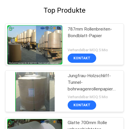
Top Produkte
787mm Rollenbreiten-
Bondblatt-Papier
Verhandelbar MOQ:5 Mio
KONTAKT
Jungfrau-Holzschliff-
Tunnel-
bohrwagenrollenpapier
100%
Verhandelbar MOQ:5 Mio
KONTAKT
Glatte 700mm Rolle