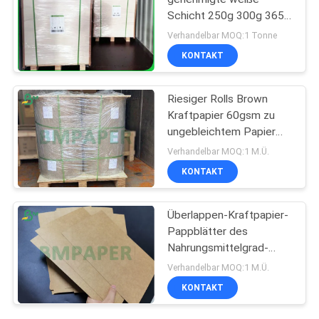
Schicht 250g 300g 365g
beschichtete braunes
Verhandelbar MOQ:1 Tonne
Kraftpapierbrett
KONTAKT
Riesiger Rolls Brown
Kraftpapier 60gsm zu
ungebleichtem Papier
des Überlappen-120gsm
Verhandelbar MOQ:1 M.Ü.
für Umschlag
KONTAKT
Überlappen-Kraftpapier-
Pappblätter des
Nahrungsmittelgrad-
unbeschichtete 250gr
Verhandelbar MOQ:1 M.Ü.
300gr ungebleichte
KONTAKT