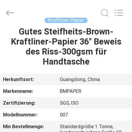
2026
GUANGZHOU
BMPAPER
CO.,LTD.
All
Kraftliner Papier
Rights
Reserved.
Gutes Steifheits-Brown-
ZU
Kraftliner-Papier 36" Beweis
HAUSE
des Riss-300gsm für
PRODUKTE
Handtasche
ÜBER
Herkunftsort:
Guangdong, China
UNS
Markenname:
BMPAPER
Zertifizierung:
SGS, ISO
WERKSBESICHTIGUNG
Modellnummer:
007
QUALITÄTSKONTROLLE
Min Bestellmenge:
Standardgröße 1 Tonne,