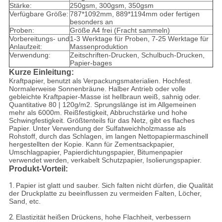
Stärke:
250gsm, 300gsm, 350gsm
Verfügbare Größe:
787*1092mm, 889*1194mm oder fertigen
besonders an
Proben:
Größe A4 frei (Fracht sammeln)
Vorbereitungs- und
1-3 Werktage für Proben, 7-25 Werktage für
Anlaufzeit:
Massenproduktion
Verwendung:
Zeitschriften-Drucken, Schulbuch-Drucken,
Papier-bages
Kurze Einleitung:
Kraftpapier, benutzt als Verpackungsmaterialien. Hochfest.
Normalerweise Sonnenbräune. Halber Antrieb oder volle
gebleichte Kraftpapier-Masse ist hellbraun weiß, sahnig oder.
Quantitative 80 | 120g/m2. Sprungslänge ist im Allgemeinen
mehr als 6000m. Reißfestigkeit, Abbruchstärke und hohe
Schwingfestigkeit. Größtenteils für das Netz, gibt es flaches
Papier. Unter Verwendung der Sulfatweichholzmasse als
Rohstoff, durch das Schlagen, im langen Nettopapiermaschinell
hergestellten der Kopie. Kann für Zementsackpapier,
Umschlagpapier, Papierdichtungspapier, Bitumenpapier
verwendet werden, verkabelt Schutzpapier, Isolierungspapier.
Produkt-Vorteil:
1.
Papier ist glatt und sauber. Sich falten nicht dürfen, die Qualität
der Druckplatte zu beeinflussen zu vermeiden Falten, Löcher,
Sand, etc.
2.
Elastizität heißen Drückens, hohe Flachheit, verbessern