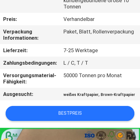
kundengebundene Größe 10
Tonnen
KONTAKT
Preis:
Verhandelbar
MIT
Verpackung
Paket, Blatt, Rollenverpackung
UNS
Informationen:
Lieferzeit:
7-25 Werktage
NEUIGKEITEN
Zahlungsbedingungen:
L / C, T / T
RECHTSSACHEN
Versorgungsmaterial-
50000 Tonnen pro Monat
Fähigkeit:
SITEMAP
Ausgesucht:
,
weißes Kraftpapier
Brown-Kraftpapier
DATENSCHUTZRICHTLINIE
BESTPREIS