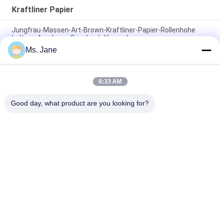
Kraftliner Papier
Jungfrau-Massen-Art-Brown-Kraftliner-Papier-Rollenhohe
haltene Ausdauer-Geschenk-Verpackung
Ms. Jane
Brown-Kraftpapier-Jungfrau-Holzschliff 250GSM 300GSM für
Nahrungsmittelkästen
6:33 AM
Hohes Zement-Kraftliner-Papier der Explosions-Widerstand-
Jungfrau-Massen-80gsm 90gsm für Mehlsack
Good day, what product are you looking for?
Beliebte Kategorien
Alle
Unbeschichtetes 
Offsetdruckpapier
Woodfree-Papier
Glattes 
Nahrungsmittelgrad-
Gestrichenes Papier
Papier-Rolle
Glattes 
PETgestrichenes 
Kunstdruckpapier
Papier