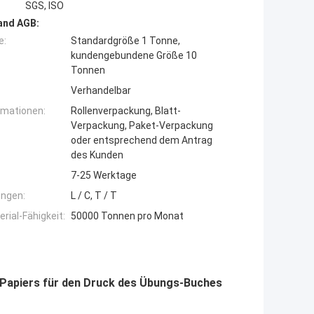
SGS, ISO
and AGB:
e:
Standardgröße 1 Tonne,
kundengebundene Größe 10
Tonnen
Verhandelbar
rmationen:
Rollenverpackung, Blatt-
Verpackung, Paket-Verpackung
oder entsprechend dem Antrag
des Kunden
7-25 Werktage
ngen:
L / C, T / T
ial-Fähigkeit:
50000 Tonnen pro Monat
 Papiers für den Druck des Übungs-Buches