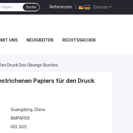
Referenzen
|
German
Suche
MIT UNS
NEUIGKEITEN
RECHTSSACHEN
 Den Druck Des Übungs-Buches
strichenen Papiers für den Druck
Guangdong, China
BMPAPER
ISO, SGS