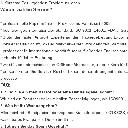
4.
Kürzeste Zeit, irgendein Problem zu lösen.
Warum wählen Sie uns?
* professionelle Papiermühle-u. Prozessions-Fabrik seit 2005
* hochwertiger, internationaler Standard, ISO 9001, 14001, FDA u. SGS
* 8 Stunden fasten Antwort, Experte auf dem Papiergebiet und Exportfe
* lokaler Markt-Schutz, lokaler Markt erweitern wird geholfen Stammk
* professionelle internationale Verkäufe team, fließendes Englisch s
mehr als 10 Jahre Erfahrung
* wir stützen unterschiedlichen Größenmähdrescher, innerer Kern für
* personifizieren Sie Service, Reiche, Export, denerfahrung mit unter
processe
FAQ:
1. Sind Sie ein manufactor oder eine Handelsgesellschaft?
Wir sind ein Berufshersteller mit allen Bescheinigungen, wie ISO9001
2. Was ist Ihr Warenangebot?
Elfenbeinbrett, Bondpapier, überzogenes Kunstdruckpapier C1S C2S, w
waschbares Kraftpapier, Duplexbrett etc.
3.
Tätigen Sie das Soem-Geschäft?