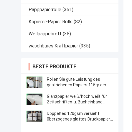
Papppapierrolle
(361)
Kopierer-Papier Rolls
(82)
Wellpappebrett
(38)
waschbares Kraftpapier
(335)
BESTE PRODUKTE
Rollen Sie gute Leistung des
gestrichenen Papiers 115gr der
Größen-500mm 400mm Farbfür
Namen-Karte
Glanzpapier weiß/hoch weiß für
Zeitschriften-u. Bucheinband
80gsm - 300gsm
Doppeltes 120gsm versieht
überzogenes glattes Druckpapier
des Kunstdruckpapier-weißes
Broschüren-Papier-C2S mit Seiten