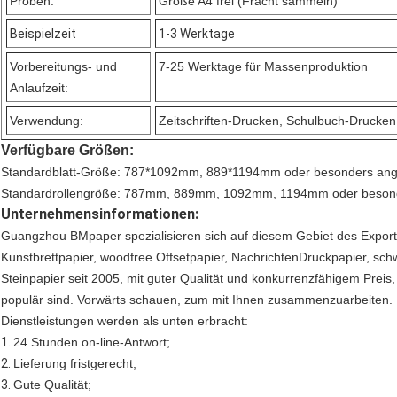
Proben:
Größe A4 frei (Fracht sammeln)
Beispielzeit
1-3 Werktage
Vorbereitungs- und
7-25 Werktage für Massenproduktion
Anlaufzeit:
Verwendung:
Zeitschriften-Drucken, Schulbuch-Drucken
Verfügbare Größen:
Standardblatt-Größe: 787*1092mm, 889*1194mm oder besonders ange
Standardrollengröße: 787mm, 889mm, 1092mm, 1194mm oder besonde
Unternehmensinformationen:
Guangzhou BMpaper spezialisieren sich auf diesem Gebiet des Exports 
Kunstbrettpapier, woodfree Offsetpapier, NachrichtenDruckpapier, sch
Steinpapier seit 2005, mit guter Qualität und konkurrenzfähigem Preis
populär sind. Vorwärts schauen, zum mit Ihnen zusammenzuarbeiten.
Dienstleistungen werden als unten erbracht:
1.
24 Stunden on-line-Antwort;
2.
Lieferung fristgerecht;
3.
Gute Qualität;