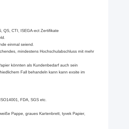
, QS, CTI, ISEGA-ect Zertifikate
ld.
unde einmal seiend.
prechendes, mindestens Hochschulabschluss mit mehr
 Papier könnten als Kundenbedarf auch sein
schiedlichem Fall behandeln kann kann exsite im
, ISO14001, FDA, SGS etc.
eiße Pappe, graues Kartenbrett, tyvek Papier,