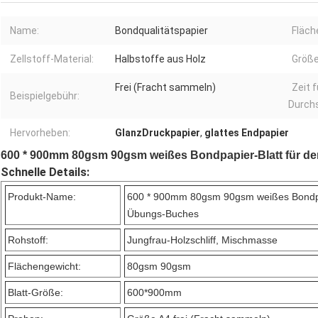
Name:
Bondqualitätspapier
Fläch
Zellstoff-Material:
Halbstoffe aus Holz
Größe
Frei (Fracht sammeln)
Zeit f
Beispielgebühr:
Durchs
Hervorheben:
GlanzDruckpapier
,
glattes Endpapier
600 * 900mm 80gsm 90gsm weißes Bondpapier-Blatt für d
Schnelle Details:
Produkt-Name:
600 * 900mm 80gsm 90gsm weißes Bondpap
Übungs-Buches
Rohstoff:
Jungfrau-Holzschliff, Mischmasse
Flächengewicht:
80gsm 90gsm
Blatt-Größe:
600*900mm