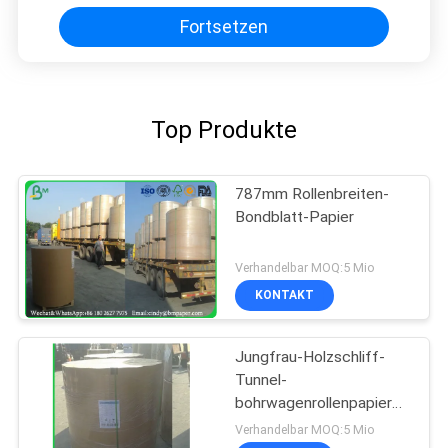
Fortsetzen
Top Produkte
787mm Rollenbreiten-
Bondblatt-Papier
Verhandelbar MOQ:5 Mio
KONTAKT
Jungfrau-Holzschliff-
Tunnel-
bohrwagenrollenpapier
100%
Verhandelbar MOQ:5 Mio