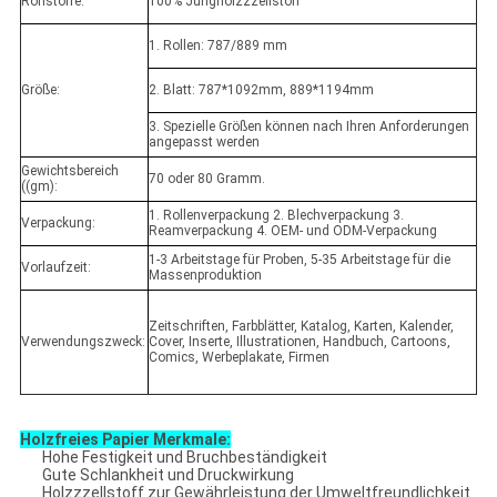
Rohstoffe:
100% Jungholzzzellstoff
1. Rollen: 787/889 mm
Größe:
2. Blatt: 787*1092mm, 889*1194mm
3. Spezielle Größen können nach Ihren Anforderungen
angepasst werden
Gewichtsbereich
70 oder 80 Gramm.
((gm):
1. Rollenverpackung 2. Blechverpackung 3.
Verpackung:
Reamverpackung 4. OEM- und ODM-Verpackung
1-3 Arbeitstage für Proben, 5-35 Arbeitstage für die
Vorlaufzeit:
Massenproduktion
Zeitschriften, Farbblätter, Katalog, Karten, Kalender,
Verwendungszweck:
Cover, Inserte, Illustrationen, Handbuch, Cartoons,
Comics, Werbeplakate, Firmen
Holzfreies Papier Merkmale:
Hohe Festigkeit und Bruchbeständigkeit
Gute Schlankheit und Druckwirkung
Holzzzellstoff zur Gewährleistung der Umweltfreundlichkeit