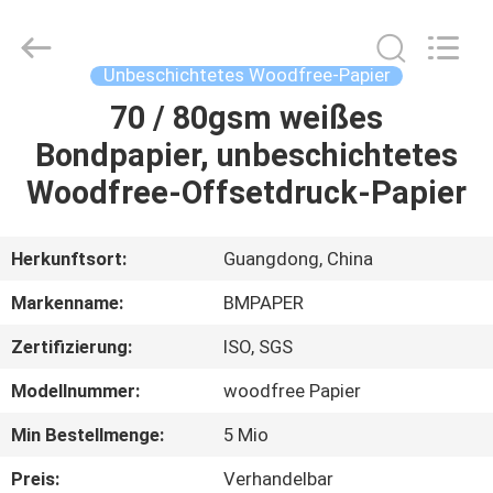
2026
GUANGZHOU
BMPAPER
CO.,LTD.
All
Unbeschichtetes Woodfree-Papier
Rights
Reserved.
70 / 80gsm weißes
ZU
Bondpapier, unbeschichtetes
HAUSE
Woodfree-Offsetdruck-Papier
PRODUKTE
Herkunftsort:
Guangdong, China
ÜBER
Markenname:
BMPAPER
UNS
Zertifizierung:
ISO, SGS
Modellnummer:
woodfree Papier
WERKSBESICHTIGUNG
Min Bestellmenge:
5 Mio
QUALITÄTSKONTROLLE
Preis:
Verhandelbar