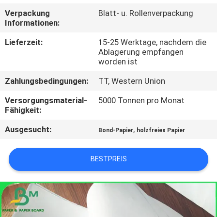
Verpackung
Blatt- u. Rollenverpackung
KONTAKT
Informationen:
MIT
Lieferzeit:
15-25 Werktage, nachdem die
UNS
Ablagerung empfangen
worden ist
Zahlungsbedingungen:
TT, Western Union
NEUIGKEITEN
Versorgungsmaterial-
5000 Tonnen pro Monat
Fähigkeit:
RECHTSSACHEN
Ausgesucht:
,
Bond-Papier
holzfreies Papier
SITEMAP
BESTPREIS
DATENSCHUTZRICHTLINIE