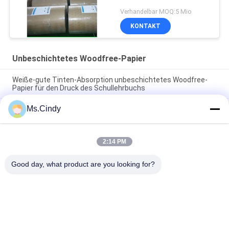
Verhandelbar MOQ:5 Mio
KONTAKT
Unbeschichtetes Woodfree-Papier
Weiße-gute Tinten-Absorption unbeschichtetes Woodfree-
Papier für den Druck des Schullehrbuchs
Ms.Cindy
CF 9,5" DES COLUMBIUM-CFB x 11" NCR-Papier des
selbstdurchschreibenden Papiers für Thermal-Drucker klären
Bild
2:14 PM
Biologisch abbaubares synthetisches Steinpapier 160um
200um für Anzeigen-Riss-Widerstand
Good day, what product are you looking for?
Beliebte Kategorien
Alle
Unbeschichtetes 
Offsetdruckpapier
Woodfree-Papier