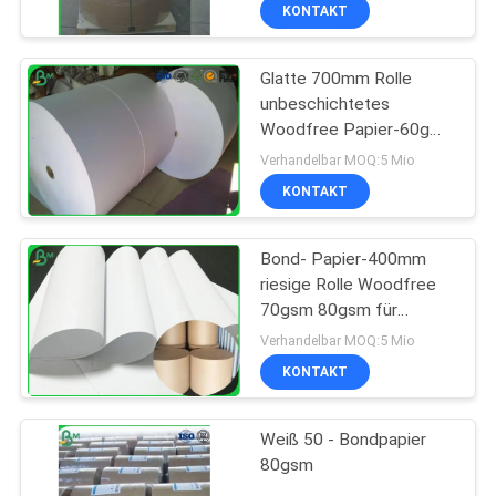
KONTAKT
Glatte 700mm Rolle
unbeschichtetes
Woodfree Papier-60g
für Schulbuch-Drucken
Verhandelbar MOQ:5 Mio
KONTAKT
Bond- Papier-400mm
riesige Rolle Woodfree
70gsm 80gsm für
Offsetdruck
Verhandelbar MOQ:5 Mio
KONTAKT
Weiß 50 - Bondpapier
80gsm