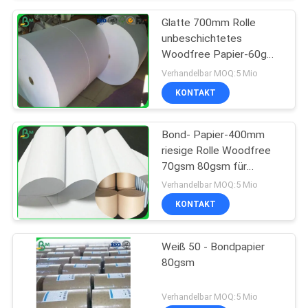
Glatte 700mm Rolle
unbeschichtetes
Woodfree Papier-60g
für Schulbuch-Drucken
Verhandelbar MOQ:5 Mio
KONTAKT
Bond- Papier-400mm
riesige Rolle Woodfree
70gsm 80gsm für
Offsetdruck
Verhandelbar MOQ:5 Mio
KONTAKT
Weiß 50 - Bondpapier
80gsm
Verhandelbar MOQ:5 Mio