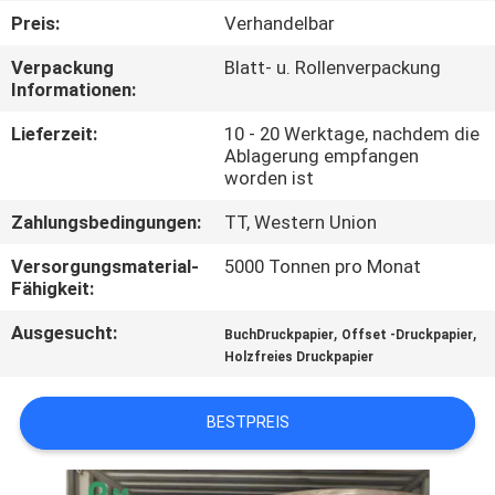
Preis:
Verhandelbar
KONTAKT
Verpackung
Blatt- u. Rollenverpackung
MIT
Informationen:
UNS
Lieferzeit:
10 - 20 Werktage, nachdem die
Ablagerung empfangen
worden ist
NEUIGKEITEN
Zahlungsbedingungen:
TT, Western Union
RECHTSSACHEN
Versorgungsmaterial-
5000 Tonnen pro Monat
Fähigkeit:
SITEMAP
Ausgesucht:
,
,
BuchDruckpapier
Offset -Druckpapier
Holzfreies Druckpapier
DATENSCHUTZRICHTLINIE
BESTPREIS