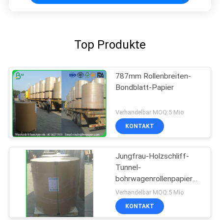
Top Produkte
787mm Rollenbreiten-
Bondblatt-Papier
Verhandelbar MOQ:5 Mio
KONTAKT
Jungfrau-Holzschliff-
Tunnel-
bohrwagenrollenpapier
100%
Verhandelbar MOQ:5 Mio
KONTAKT