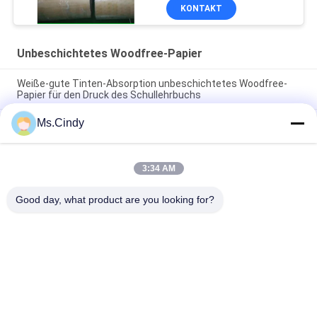
KONTAKT
Unbeschichtetes Woodfree-Papier
Weiße-gute Tinten-Absorption unbeschichtetes Woodfree-
Papier für den Druck des Schullehrbuchs
Ms.Cindy
CF 9,5" DES COLUMBIUM-CFB x 11" NCR-Papier des
selbstdurchschreibenden Papiers für Thermal-Drucker klären
Bild
3:34 AM
Biologisch abbaubares synthetisches Steinpapier 160um
200um für Anzeigen-Riss-Widerstand
Good day, what product are you looking for?
Beliebte Kategorien
Alle
Unbeschichtetes 
Offsetdruckpapier
Woodfree-Papier
Glattes 
Nahrungsmittelgrad-