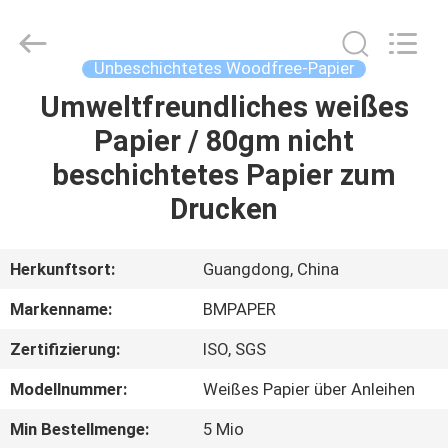
2026
GUANGZHOU
BMPAPER
CO.,LTD.
All
Unbeschichtetes Woodfree-Papier
Rights
Reserved.
Umweltfreundliches weißes
ZU
Papier / 80gm nicht
HAUSE
beschichtetes Papier zum
PRODUKTE
Drucken
ÜBER
Herkunftsort:
Guangdong, China
UNS
Markenname:
BMPAPER
Zertifizierung:
ISO, SGS
WERKSBESICHTIGUNG
Modellnummer:
Weißes Papier über Anleihen
QUALITÄTSKONTROLLE
Min Bestellmenge:
5 Mio