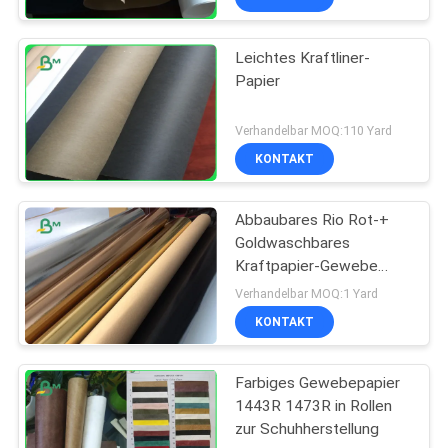
Leichtes Kraftliner-
Papier
Verhandelbar MOQ:110 Yard
KONTAKT
Abbaubares Rio Rot-+
Goldwaschbares
Kraftpapier-Gewebe
Natually für
Verhandelbar MOQ:1 Yard
Betriebstasche
KONTAKT
Farbiges Gewebepapier
1443R 1473R in Rollen
zur Schuhherstellung