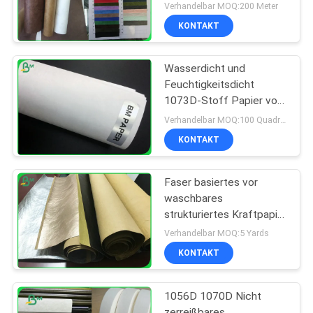
Verhandelbar MOQ:200 Meter
KONTAKT
Wasserdicht und
Feuchtigkeitsdicht
1073D-Stoff Papier von
kostenloser Probe
Verhandelbar MOQ:100 Quadratmeter
KONTAKT
Faser basiertes vor
waschbares
strukturiertes Kraftpapier
für Anlagen wachsen
Verhandelbar MOQ:5 Yards
Papier 0.55mm
KONTAKT
1056D 1070D Nicht
zerreißbares,