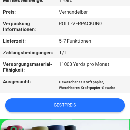
Min Bestellmenge:
1 Yard
KONTAKT
Preis:
Verhandelbar
MIT
Verpackung
ROLL-VERPACKUNG
Informationen:
UNS
Lieferzeit:
5-7 Funktionen
NEUIGKEITEN
Zahlungsbedingungen:
T/T
Versorgungsmaterial-
11000 Yards pro Monat
RECHTSSACHEN
Fähigkeit:
Ausgesucht:
,
Gewaschenes Kraftpapier
SITEMAP
Waschbares Kraftpapier-Gewebe
DATENSCHUTZRICHTLINIE
BESTPREIS