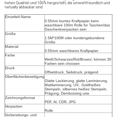
hohen Qualität und 100% hergestellt, die umweltfreundlich und
natually abbaubar sind.
Einzelteil-Name
0.55mm buntes Kraftpapier kann
waschbare 100m Rolle für Taschen/das
Geschenkverpacken sein
Größe
1.5M*100M oder kundengebundene
Größe
Material
0.55mm waschbares Kraftpapier
Farbe
Weiß/Schwarzes/Rot/Brown/, können 30
Farben sein choosen
Druck
Offsetdruck, Siebdruck, prägend
Oberflächenbeseitigung
Glatte Lackierung, glatte Laminierung,
Mattlaminierung, UV-, Goldheißes
Stempeln, silbernes heißes Stempeln,
Prägung, Dembossing usw.
Zeichnungsformat
PDF, AI, CDR, JPG
Verpacken
Rolle
Vorbereitungs- und