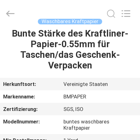
2026
GUANGZHOU
BMPAPER
CO.,LTD.
All
Waschbares Kraftpapier
Rights
Reserved.
Bunte Stärke des Kraftliner-
ZU
Papier-0.55mm für
HAUSE
Taschen/das Geschenk-
PRODUKTE
Verpacken
ÜBER
Herkunftsort:
Vereinigte Staaten
UNS
Markenname:
BMPAPER
Zertifizierung:
SGS, ISO
WERKSBESICHTIGUNG
Modellnummer:
buntes waschbares
Kraftpapier
QUALITÄTSKONTROLLE