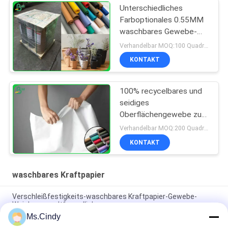
Unterschiedliches
Farboptionales 0.55MM
waschbares Gewebe-
materielle Rolle für die
Verhandelbar MOQ:100 Quadratmeter
Herstellung von Taschen
KONTAKT
100% recycelbares und
seidiges
Oberflächengewebe zur
Herstellung von Kleidung
Verhandelbar MOQ:200 Quadratmeter
oder Taschen
KONTAKT
waschbares Kraftpapier
Verschleißfestigkeits-waschbares Kraftpapier-Gewebe-
Weiche umweltfreundlich
Ms.Cindy
Starke ursprüngliche ungewaschene Papierrolle des