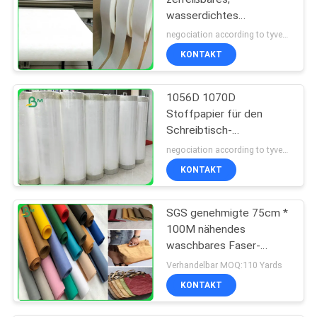
wasserdichtes
Stoffpapier für
negociation according to tyvek paper customized size and quantity MOQ:100 Quadratmeter
Damenbeutel
KONTAKT
1056D 1070D
Stoffpapier für den
Schreibtisch-
Tintenstrahldruck
negociation according to tyvek paper customized size and quantity MOQ:100 Quadratmeter
KONTAKT
SGS genehmigte 75cm *
100M nähendes
waschbares Faser-
Papier mit 0.3mm
Verhandelbar MOQ:110 Yards
0.55mm 0.8mm
KONTAKT