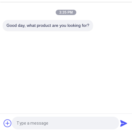
Abnutzungs-Gewebe-Kraftpapier-0.55mm
3:35 PM
150cm * 100m feuchtigkeitsfestes 0.55mm waschbares
Kraftpapier für Mode-Handtasche
Good day, what product are you looking for?
Beliebte Kategorien
Alle
Unbeschichtetes 
Offsetdruckpapier
Woodfree-Papier
Glattes 
Nahrungsmittelgrad-
Gestrichenes Papier
Papier-Rolle
Glattes 
PETgestrichenes 
Kunstdruckpapier
Papier
Elfenbeinbrettpapier
Graue Spanplatte
Fordern Sie ein Angebot