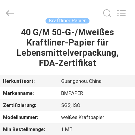
2026
GUANGZHOU
BMPAPER
CO.,LTD.
All
Kraftliner Papier
Rights
Reserved.
40 G/M 50-G-/Mweißes
ZU
Kraftliner-Papier für
HAUSE
Lebensmittelverpackung,
PRODUKTE
FDA-Zertifikat
ÜBER
Herkunftsort:
Guangzhou, China
UNS
Markenname:
BMPAPER
Zertifizierung:
SGS, ISO
WERKSBESICHTIGUNG
Modellnummer:
weißes Kraftpapier
QUALITÄTSKONTROLLE
Min Bestellmenge:
1 MT