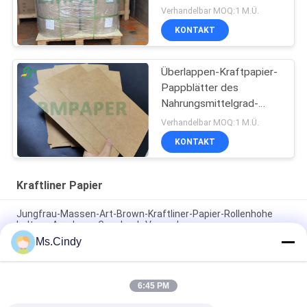
des Überlappen-120gsm
Verhandelbar MOQ:1 M.Ü.
für Umschlag
KONTAKT
Überlappen-Kraftpapier-
Pappblätter des
Nahrungsmittelgrad-
unbeschichtete 250gr
Verhandelbar MOQ:1 M.Ü.
300gr ungebleichte
KONTAKT
Kraftliner Papier
Jungfrau-Massen-Art-Brown-Kraftliner-Papier-Rollenhohe
haltene Ausdauer-Geschenk-Verpackung
Ms.Cindy
Brown-Kraftpapier-Jungfrau-Holzschliff 250GSM 300GSM für
Nahrungsmittelkästen
6:45 PM
Hohes Zement-Kraftliner-Papier der Explosions-Widerstand-
Jungfrau-Massen-80gsm 90gsm für Mehlsack