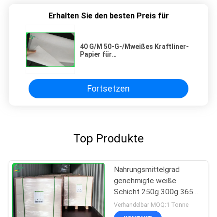
Erhalten Sie den besten Preis für
40 G/M 50-G-/Mweißes Kraftliner-
Papier für
Lebensmittelverpackung, FDA-
Zertifikat
Fortsetzen
Top Produkte
Nahrungsmittelgrad
genehmigte weiße
Schicht 250g 300g 365g
beschichtete braunes
Verhandelbar MOQ:1 Tonne
Kraftpapierbrett