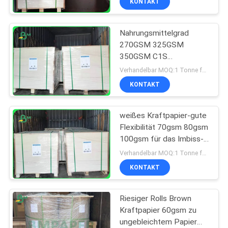
KONTAKT
Nahrungsmittelgrad
270GSM 325GSM
350GSM C1S
beschichtete Kraftkarton
Verhandelbar MOQ:1 Tonne für allgemeine Größe u. 10 Tonnen für Sondergröße
für trockene
KONTAKT
Nahrungsmittelkästen
weißes Kraftpapier-gute
Flexibilität 70gsm 80gsm
100gsm für das Imbiss-
Verpacken
Verhandelbar MOQ:1 Tonne für allgemeine Größe u. 10 Tonnen für Sondergröße
KONTAKT
Riesiger Rolls Brown
Kraftpapier 60gsm zu
ungebleichtem Papier