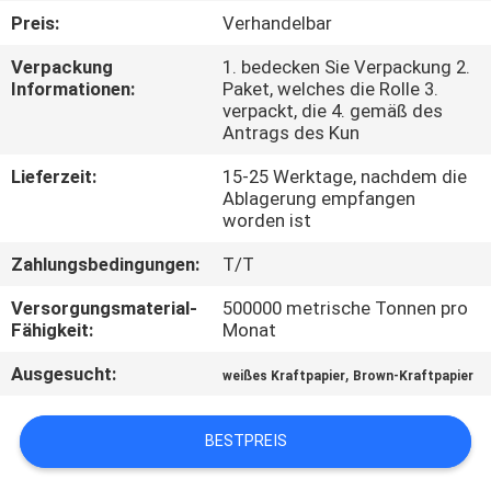
Preis:
Verhandelbar
KONTAKT
Verpackung
1. bedecken Sie Verpackung 2.
MIT
Informationen:
Paket, welches die Rolle 3.
verpackt, die 4. gemäß des
UNS
Antrags des Kun
Lieferzeit:
15-25 Werktage, nachdem die
NEUIGKEITEN
Ablagerung empfangen
worden ist
RECHTSSACHEN
Zahlungsbedingungen:
T/T
Versorgungsmaterial-
500000 metrische Tonnen pro
SITEMAP
Fähigkeit:
Monat
Ausgesucht:
,
weißes Kraftpapier
Brown-Kraftpapier
DATENSCHUTZRICHTLINIE
BESTPREIS