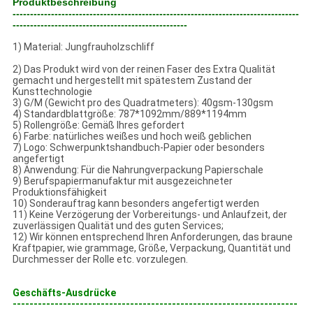
Produktbeschreibung
----------------------------------------------------------------------------------
--------------------------------------------------
1) Material: Jungfrauholzschliff
2) Das Produkt wird von der reinen Faser des Extra Qualität
gemacht und hergestellt mit spätestem Zustand der
Kunsttechnologie
3) G/M (Gewicht pro des Quadratmeters): 40gsm-130gsm
4) Standardblattgröße: 787*1092mm/889*1194mm
5) Rollengröße: Gemäß Ihres gefordert
6) Farbe: natürliches weißes und hoch weiß geblichen
7) Logo: Schwerpunktshandbuch-Papier oder besonders
angefertigt
8) Anwendung: Für die Nahrungverpackung Papierschale
9) Berufspapiermanufaktur mit ausgezeichneter
Produktionsfähigkeit
10) Sonderauftrag kann besonders angefertigt werden
11) Keine Verzögerung der Vorbereitungs- und Anlaufzeit, der
zuverlässigen Qualität und des guten Services;
12) Wir können entsprechend Ihren Anforderungen, das braune
Kraftpapier, wie grammage, Größe, Verpackung, Quantität und
Durchmesser der Rolle etc. vorzulegen.
Geschäfts-Ausdrücke
--------------------------------------------------------------------