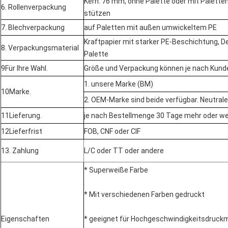
Kern: 76 mm, ohne Palette oder mit Paletten,
6. Rollenverpackung
stützen
7. Blechverpackung
auf Paletten mit außen umwickeltem PE
Kraftpapier mit starker PE-Beschichtung, D
8. Verpackungsmaterial
Palette
9Für Ihre Wahl.
Größe und Verpackung können je nach Kund
1. unsere Marke (BM)
10Marke.
2. OEM-Marke sind beide verfügbar. Neutral
11Lieferung.
je nach Bestellmenge 30 Tage mehr oder we
12Lieferfrist
FOB, CNF oder CIF
13. Zahlung
L/C oder TT oder andere
* Superweiße Farbe
* Mit verschiedenen Farben gedruckt
Eigenschaften
* geeignet für Hochgeschwindigkeitsdruck