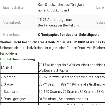
Kein Staub, hohe Lauffähigkeit,
Eigenschaften:
Liefer
hoher Druckkontrast
15-25 Arbeitstage nach
Vorlaufzeit:
Gebra
Bestätigung der Bestellung
Hervorheben:
Offsetpapier
,
Bondpapier
,
Schreibpapier
Weißes, nicht beschichtetes Anleih Papier 70GSM 80GSM Weißes Pa
Unbeschichtetes Holzfreipapier eignet sich für den Druck von Büchern
Farbbildern.
Produktbeschreibung
2017 Aktionspreis!!! Weißes, nicht beschi
1Artikel.
Weißes Blatt Papier
2. Material
100% Holzzzellstoff oder recyceltes Zellsto
3. Größe
787*1092mm, 889*1194mm, alle Größen, k
4. Substanz
50-120 Gramm, 70 Gramm, 80 Gramm, 53 Gra
5. Druck geeignet
Offsetdruck, Seidenschirmdruck