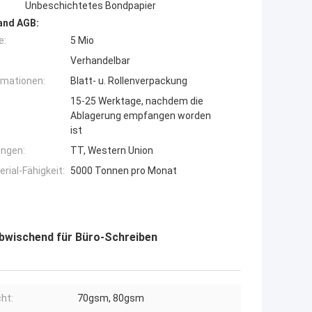
Unbeschichtetes Bondpapier
and AGB:
e:
5 Mio
Verhandelbar
rmationen:
Blatt- u. Rollenverpackung
15-25 Werktage, nachdem die
Ablagerung empfangen worden
ist
ngen:
TT, Western Union
ial-Fähigkeit:
5000 Tonnen pro Monat
bwischend für Büro-Schreiben
ht:
70gsm, 80gsm