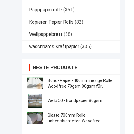
Papppapierrolle
(361)
Kopierer-Papier Rolls
(82)
Wellpappebrett
(38)
waschbares Kraftpapier
(335)
BESTE PRODUKTE
Bond- Papier-400mm riesige Rolle
Woodfree 70gsm 80gsm für
Offsetdruck
Weiß 50 - Bondpapier 80gsm
Glatte 700mm Rolle
unbeschichtetes Woodfree
Papier-60g für Schulbuch-Drucken