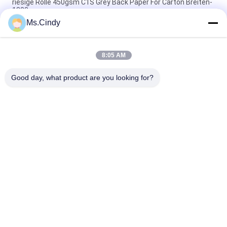
riesige Rolle 450gsm C1S Grey Back Paper For Carton Breiten-
1300mm
Ms.Cindy
hohes faltendes Widerstand-überzogenes Duplexbrett 250g
325g mit hinterem Grey Free Sample
8:05 AM
140 g 170 g Druckfähiges, überzogenes, weißes Oberdeckel
für den Briefumschlag 70 x 100 cm
Good day, what product are you looking for?
Beliebte Kategorien
Alle
Unbeschichtetes 
Offsetdruckpapier
Woodfree-Papier
Glattes 
Nahrungsmittelgrad-
Gestrichenes Papier
Papier-Rolle
Glattes 
PETgestrichenes 
Kunstdruckpapier
Papier
Elfenbeinbrettpapier
Graue Spanplatte