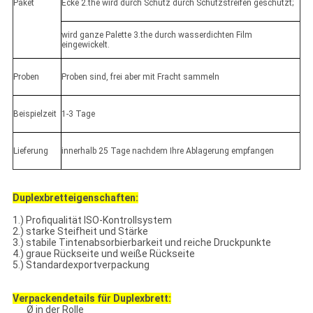
Paket
Ecke 2.the wird durch Schutz durch Schutzstreifen geschützt;
wird ganze Palette 3.the durch wasserdichten Film
eingewickelt.
Proben
Proben sind, frei aber mit Fracht sammeln
Beispielzeit
1-3 Tage
Lieferung
innerhalb 25 Tage nachdem Ihre Ablagerung empfangen
Duplexbretteigenschaften:
1.) Profiqualität ISO-Kontrollsystem
2.) starke Steifheit und Stärke
3.) stabile Tintenabsorbierbarkeit und reiche Druckpunkte
4.) graue Rückseite und weiße Rückseite
5.) Standardexportverpackung
Verpackendetails für Duplexbrett:
Ø in der Rolle