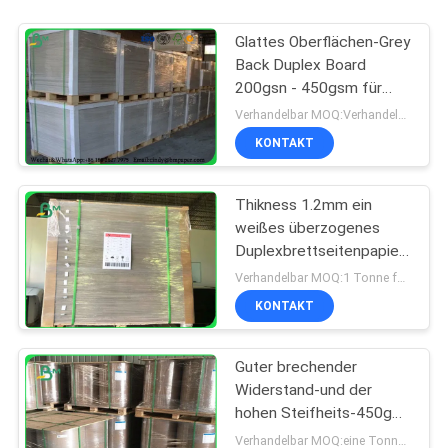
Glattes Oberflächen-Grey
Back Duplex Board
200gsn - 450gsm für
Bucheinband des
Verhandelbar MOQ:Verhandelbar
gebundenen Buches
KONTAKT
Thikness 1.2mm ein
weißes überzogenes
Duplexbrettseitenpapier
in den Blättern
Verhandelbar MOQ:1 Tonne für allgemeine Größe u. 10 Tonnen für Sondergröße
KONTAKT
Guter brechender
Widerstand-und der
hohen Steifheits-450g
Lehm beschichtete
Verhandelbar MOQ:eine Tonne von standrad Größe