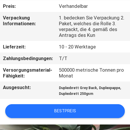
Preis:
Verhandelbar
KONTAKT
Verpackung
1. bedecken Sie Verpackung 2.
MIT
Informationen:
Paket, welches die Rolle 3.
verpackt, die 4. gemäß des
UNS
Antrags des Kun
Lieferzeit:
10 - 20 Werktage
NEUIGKEITEN
Zahlungsbedingungen:
T/T
RECHTSSACHEN
Versorgungsmaterial-
500000 metrische Tonnen pro
Fähigkeit:
Monat
SITEMAP
Ausgesucht:
,
,
Duplexbrett Grey Back
Duplexpappe
Duplexbrett 250gsm
DATENSCHUTZRICHTLINIE
BESTPREIS