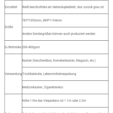
Einzelteil
Weiß beschichtete ein Seitenduplexbrett, das zurück grau ist
787*1092mm, 889*1194mm
Größe
Andere Sondergrößen können auch produziert werden
G-/Mstrecke
200-450gsm
Kasten (Geschenkbox, Kometenkasten, Magazin, etc.)
Verwendung
Tischkalender, Lebensmittelverpackung
Medizinkasten, Zigarettenetui
Höhe 1.the des Verpackens ist 1.1m oder 2.2m