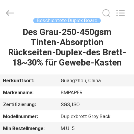
2026
GUANGZHOU
BMPAPER
CO.,LTD.
All
Beschichtete Duplex Board
Rights
Reserved.
Des Grau-250-450gsm
ZU
Tinten-Absorption
HAUSE
Rückseiten-Duplex-des Brett-
PRODUKTE
18~30% für Gewebe-Kasten
ÜBER
Herkunftsort:
Guangzhou, China
UNS
Markenname:
BMPAPER
Zertifizierung:
SGS, ISO
WERKSBESICHTIGUNG
Modellnummer:
Duplexbrett Grey Back
QUALITÄTSKONTROLLE
Min Bestellmenge:
M.Ü. 5