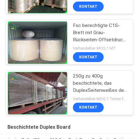
Duplexpapier in der Rolle
KONTAKT
Fsc berechtigte C1S-
Brett mit Grau-
Rückseiten-Offsetdruck
in riesigem Rolls
Verhandelbar MOQ:1 MT
1160mm
KONTAKT
250g zu 400g
beschichtete, das
DuplexSeitenweißes des
brett-/beschichtete
Verhandelbar MOQ:1 Tonne für Standardgröße
1300mm für Kurier-
KONTAKT
Taschen
Beschichtete Duplex Board