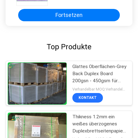
Fortsetzen
Top Produkte
Glattes Oberflächen-Grey
Back Duplex Board
200gsn - 450gsm für
Bucheinband des
Verhandelbar MOQ:Verhandelbar
gebundenen Buches
KONTAKT
Thikness 1.2mm ein
weißes überzogenes
Duplexbrettseitenpapier
in den Blättern