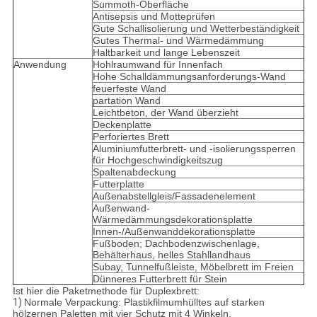
Summoth-Oberfläche
Antisepsis und Motteprüfen
Gute Schallisolierung und Wetterbeständigkeit
Gutes Thermal- und Wärmedämmung
Haltbarkeit und lange Lebenszeit
Anwendung
Hohlraumwand für Innenfach
Hohe Schalldämmungsanforderungs-Wand
feuerfeste Wand
partation Wand
Leichtbeton, der Wand überzieht
Deckenplatte
Perforiertes Brett
Aluminiumfutterbrett- und -isolierungssperren
für Hochgeschwindigkeitszug
Spaltenabdeckung
Futterplatte
Außenabstellgleis/Fassadenelement
Außenwand-
Wärmedämmungsdekorationsplatte
Innen-/Außenwanddekorationsplatte
Fußboden; Dachbodenzwischenlage,
Behälterhaus, helles Stahllandhaus
Subay, Tunnelfußleiste, Möbelbrett im Freien
Dünneres Futterbrett für Stein
Ist hier die Paketmethode für Duplexbrett:
1)
Normale Verpackung: Plastikfilmumhülltes auf starken
hölzernen Paletten mit vier Schutz mit 4 Winkeln.