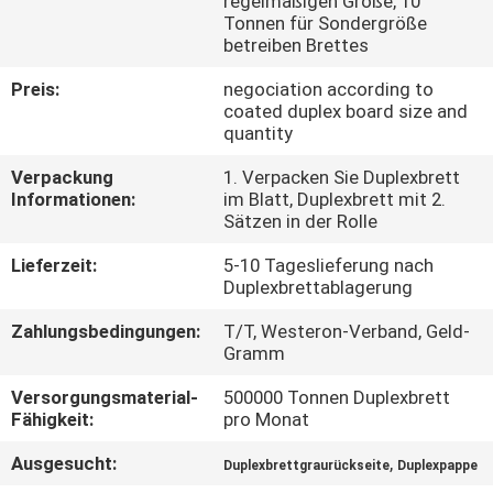
regelmäßigen Größe, 10
Tonnen für Sondergröße
KONTAKT
betreiben Brettes
MIT
Preis:
negociation according to
coated duplex board size and
UNS
quantity
Verpackung
1. Verpacken Sie Duplexbrett
NEUIGKEITEN
Informationen:
im Blatt, Duplexbrett mit 2.
Sätzen in der Rolle
RECHTSSACHEN
Lieferzeit:
5-10 Tageslieferung nach
Duplexbrettablagerung
SITEMAP
Zahlungsbedingungen:
T/T, Westeron-Verband, Geld-
Gramm
Versorgungsmaterial-
500000 Tonnen Duplexbrett
DATENSCHUTZRICHTLINIE
Fähigkeit:
pro Monat
Ausgesucht:
,
Duplexbrettgraurückseite
Duplexpappe