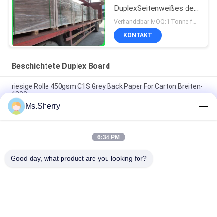
DuplexSeitenweißes des
brett-/beschichtete
Verhandelbar MOQ:1 Tonne für Standardgröße
1300mm für Kurier-
KONTAKT
Taschen
Beschichtete Duplex Board
riesige Rolle 450gsm C1S Grey Back Paper For Carton Breiten-
1300mm
Ms.Sherry
hohes faltendes Widerstand-überzogenes Duplexbrett 250g
325g mit hinterem Grey Free Sample
6:34 PM
140 g 170 g Druckfähiges, überzogenes, weißes Oberdeckel
für den Briefumschlag 70 x 100 cm
Good day, what product are you looking for?
Beliebte Kategorien
Alle
Unbeschichtetes 
Offsetdruckpapier
Woodfree-Papier