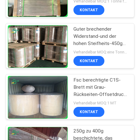
Verhandelbar MOQ:1 Tonne für allgemeine Größe u. 10 Tonnen für Sondergröße
KONTAKT
Guter brechender
Widerstand-und der
hohen Steifheits-450g
Lehm beschichtete
Verhandelbar MOQ:eine Tonne von standrad Größe
Duplexpapier in der Rolle
KONTAKT
Fsc berechtigte C1S-
Brett mit Grau-
Rückseiten-Offsetdruck
in riesigem Rolls
Verhandelbar MOQ:1 MT
1160mm
KONTAKT
250g zu 400g
beschichtete, das