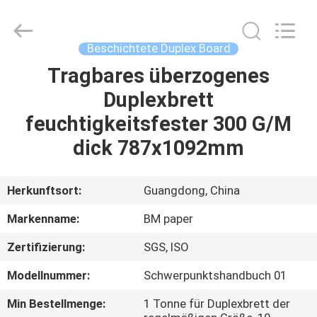
2026
GUANGZHOU
BMPAPER
CO.,LTD.
All
Beschichtete Duplex Board
Rights
Reserved.
Tragbares überzogenes
ZU
Duplexbrett
HAUSE
feuchtigkeitsfester 300 G/M
PRODUKTE
dick 787x1092mm
ÜBER
Herkunftsort:
Guangdong, China
UNS
Markenname:
BM paper
Zertifizierung:
SGS, ISO
WERKSBESICHTIGUNG
Modellnummer:
Schwerpunktshandbuch 01
QUALITÄTSKONTROLLE
Min Bestellmenge:
1 Tonne für Duplexbrett der