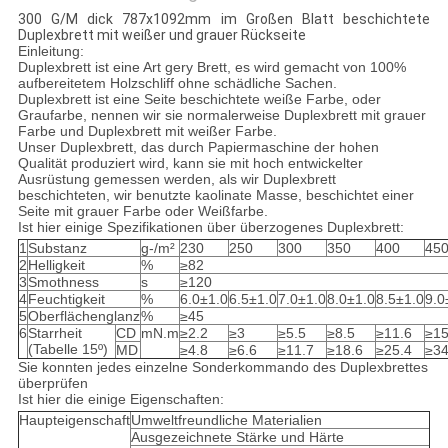
300 G/M dick 787x1092mm im Großen Blatt beschichtete
Duplexbrett mit weißer und grauer Rückseite
Einleitung:
Duplexbrett ist eine Art gery Brett, es wird gemacht von 100%
aufbereitetem Holzschliff ohne schädliche Sachen.
Duplexbrett ist eine Seite beschichtete weiße Farbe, oder
Graufarbe, nennen wir sie normalerweise Duplexbrett mit grauer
Farbe und Duplexbrett mit weißer Farbe.
Unser Duplexbrett, das durch Papiermaschine der hohen
Qualität produziert wird, kann sie mit hoch entwickelter
Ausrüstung gemessen werden, als wir Duplexbrett
beschichteten, wir benutzte kaolinate Masse, beschichtet einer
Seite mit grauer Farbe oder Weißfarbe.
Ist hier einige Spezifikationen über überzogenes Duplexbrett:
1
Substanz
g-/m²
230
250
300
350
400
45
2
Helligkeit
%
≥82
3
Smothness
s
≥120
4
Feuchtigkeit
%
6.0±1.0
6.5±1.0
7.0±1.0
8.0±1.0
8.5±1.0
9.0
5
Oberflächenglanz
%
≥45
6
Starrheit
CD
mN.m
≥2.2
≥3
≥5.5
≥8.5
≥11.6
≥15
(Tabelle 15º)
MD
≥4.8
≥6.6
≥11.7
≥18.6
≥25.4
≥34
Sie konnten jedes einzelne Sonderkommando des Duplexbrettes
überprüfen
Ist hier die einige Eigenschaften:
Haupteigenschaft
Umweltfreundliche Materialien
Ausgezeichnete Stärke und Härte