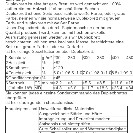
Duplexbrett ist eine Art gery Brett, es wird gemacht von 100%
aufbereitetem Holzschliff ohne schädliche Sachen.
Duplexbrett ist eine Seite beschichtete weiße Farbe, oder graue
Farbe, nennen wir sie normalerweise Duplexbrett mit grauem
Farb- und suplexbrett mit weißer Farbe.
Unser Duplexbrett, das durch Papiermaschine der hohen
Qualität produziert wird, kann es mit hoch entwickelter
Ausrüstung gemessen werden, als wir Duplexbrett
beschichteten, wir benutzte kaolinate Masse, beschichtete eine
Seite mit grauer Farbe- oder weißerfarbe.
Ist hier einige Spezifikationen über Duplexbrett:
1
Substanz
g-/m²
230
250
300
350
400
45
2
Helligkeit
%
≥82
3
Smothness
s
≥120
4
Feuchtigkeit
%
6.0±1.0
6.5±1.0
7.0±1.0
8.0±1.0
8.5±1.0
9.0
5
Oberflächenglanz
%
≥45
6
Starrheit
CD
mN.m
≥2.2
≥3
≥5.5
≥8.5
≥11.6
≥15
(Tabelle 15º)
MD
≥4.8
≥6.6
≥11.7
≥18.6
≥25.4
≥34
Sie konnten jedes einzelne Sonderkommando des Duplexbrettes
überprüfen
Ist hier das irgendein charactoristics:
Haupteigenschaft
Umweltfreundliche Materialien
Ausgezeichnete Stärke und Härte
Imprägnierung und Feuerfest machen
Antisepsis und Motteprüfen
Gute Schallisolierung und Wetterbeständigkeit