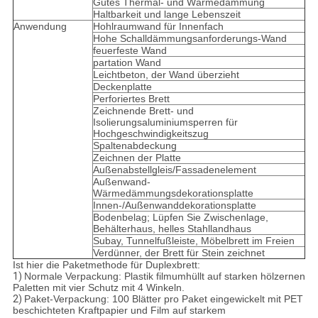
Gutes Thermal- und Wärmedämmung
Haltbarkeit und lange Lebenszeit
Anwendung
Hohlraumwand für Innenfach
Hohe Schalldämmungsanforderungs-Wand
feuerfeste Wand
partation Wand
Leichtbeton, der Wand überzieht
Deckenplatte
Perforiertes Brett
Zeichnende Brett- und
Isolierungsaluminiumsperren für
Hochgeschwindigkeitszug
Spaltenabdeckung
Zeichnen der Platte
Außenabstellgleis/Fassadenelement
Außenwand-
Wärmedämmungsdekorationsplatte
Innen-/Außenwanddekorationsplatte
Bodenbelag; Lüpfen Sie Zwischenlage,
Behälterhaus, helles Stahllandhaus
Subay, Tunnelfußleiste, Möbelbrett im Freien
Verdünner, der Brett für Stein zeichnet
Ist hier die Paketmethode für Duplexbrett:
1)
Normale Verpackung: Plastik filmumhüllt auf starken hölzernen
Paletten mit vier Schutz mit 4 Winkeln.
2)
Paket-Verpackung: 100 Blätter pro Paket eingewickelt mit PET
beschichteten Kraftpapier und Film auf starkem