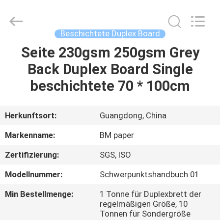
2026
GUANGZHOU
BMPAPER
CO.,LTD.
All
Beschichtete Duplex Board
Rights
Reserved.
Seite 230gsm 250gsm Grey
ZU
Back Duplex Board Single
HAUSE
beschichtete 70 * 100cm
PRODUKTE
Herkunftsort:
Guangdong, China
ÜBER
Markenname:
BM paper
UNS
Zertifizierung:
SGS, ISO
Modellnummer:
Schwerpunktshandbuch 01
WERKSBESICHTIGUNG
Min Bestellmenge:
1 Tonne für Duplexbrett der
regelmäßigen Größe, 10
QUALITÄTSKONTROLLE
Tonnen für Sondergröße