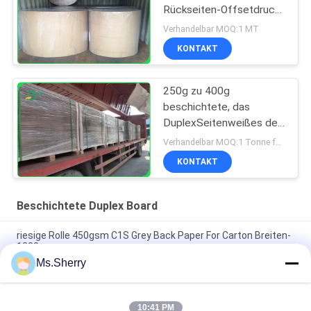
Rückseiten-Offsetdruck
in riesigem Rolls
Verhandelbar MOQ:1 MT
1160mm
KONTAKT
250g zu 400g
beschichtete, das
DuplexSeitenweißes des
brett-/beschichtete
Verhandelbar MOQ:1 Tonne für Standardgröße
1300mm für Kurier-
KONTAKT
Taschen
Beschichtete Duplex Board
riesige Rolle 450gsm C1S Grey Back Paper For Carton Breiten-
1300mm
Ms.Sherry
hohes faltendes Widerstand-überzogenes Duplexbrett 250g
325g mit hinterem Grey Free Sample
10:41 PM