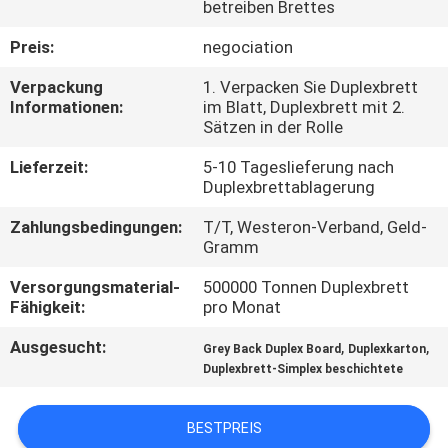
betreiben Brettes
KONTAKT
Preis:
negociation
MIT
Verpackung
1. Verpacken Sie Duplexbrett
UNS
Informationen:
im Blatt, Duplexbrett mit 2.
Sätzen in der Rolle
Lieferzeit:
5-10 Tageslieferung nach
NEUIGKEITEN
Duplexbrettablagerung
Zahlungsbedingungen:
T/T, Westeron-Verband, Geld-
RECHTSSACHEN
Gramm
Versorgungsmaterial-
500000 Tonnen Duplexbrett
SITEMAP
Fähigkeit:
pro Monat
Ausgesucht:
,
,
Grey Back Duplex Board
Duplexkarton
DATENSCHUTZRICHTLINIE
Duplexbrett-Simplex beschichtete
BESTPREIS