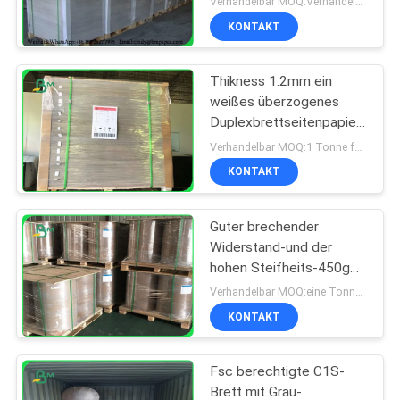
Verhandelbar MOQ:Verhandelbar
gebundenen Buches
KONTAKT
Thikness 1.2mm ein
weißes überzogenes
Duplexbrettseitenpapier
in den Blättern
Verhandelbar MOQ:1 Tonne für allgemeine Größe u. 10 Tonnen für Sondergröße
KONTAKT
Guter brechender
Widerstand-und der
hohen Steifheits-450g
Lehm beschichtete
Verhandelbar MOQ:eine Tonne von standrad Größe
Duplexpapier in der Rolle
KONTAKT
Fsc berechtigte C1S-
Brett mit Grau-