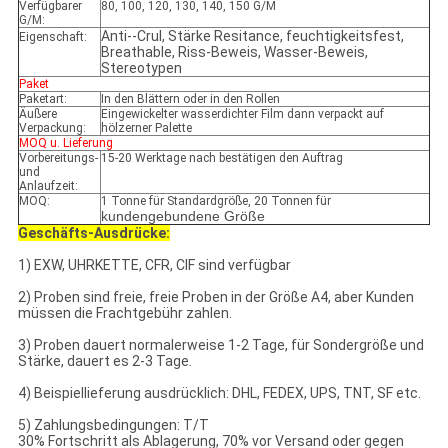
Verfügbarer
80, 100, 120, 130, 140, 150 G/M
G/M:
Anti--Crul, Stärke Resitance, feuchtigkeitsfest,
Eigenschaft:
Breathable, Riss-Beweis, Wasser-Beweis,
Stereotypen
Paket
Paketart:
In den Blättern oder in den Rollen
Äußere
Eingewickelter wasserdichter Film dann verpackt auf
Verpackung:
hölzerner Palette
MOQ u. Lieferung
Vorbereitungs-
15-20 Werktage nach bestätigen den Auftrag
und
Anlaufzeit:
MOQ:
1 Tonne für Standardgröße, 20 Tonnen für
kundengebundene Größe
Geschäfts-Ausdrücke:
1) EXW, UHRKETTE, CFR, CIF sind verfügbar
2) Proben sind freie, freie Proben in der Größe A4, aber Kunden
müssen die Frachtgebühr zahlen.
3) Proben dauert normalerweise 1-2 Tage, für Sondergröße und
Stärke, dauert es 2-3 Tage.
4) Beispiellieferung ausdrücklich: DHL, FEDEX, UPS, TNT, SF etc.
5) Zahlungsbedingungen: T/T
30% Fortschritt als Ablagerung, 70% vor Versand oder gegen