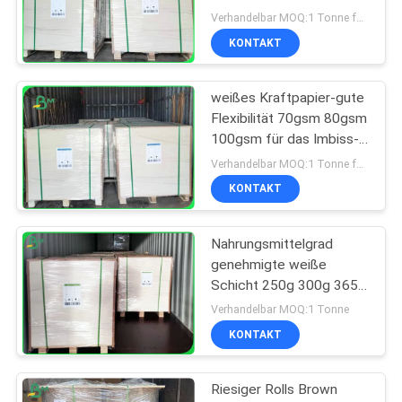
beschichtete Kraftkarton
Verhandelbar MOQ:1 Tonne für allgemeine Größe u. 10 Tonnen für Sondergröße
für trockene
KONTAKT
Nahrungsmittelkästen
weißes Kraftpapier-gute
Flexibilität 70gsm 80gsm
100gsm für das Imbiss-
Verpacken
Verhandelbar MOQ:1 Tonne für allgemeine Größe u. 10 Tonnen für Sondergröße
KONTAKT
Nahrungsmittelgrad
genehmigte weiße
Schicht 250g 300g 365g
beschichtete braunes
Verhandelbar MOQ:1 Tonne
Kraftpapierbrett
KONTAKT
Riesiger Rolls Brown