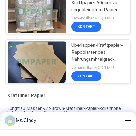
Kraftpapier 60gsm zu
ungebleichtem Papier
des Überlappen-120gsm
Verhandelbar MOQ:1 M.Ü.
für Umschlag
KONTAKT
Überlappen-Kraftpapier-
Pappblätter des
Nahrungsmittelgrad-
unbeschichtete 250gr
Verhandelbar MOQ:1 M.Ü.
300gr ungebleichte
KONTAKT
Kraftliner Papier
Jungfrau-Massen-Art-Brown-Kraftliner-Papier-Rollenhohe
haltene Ausdauer-Geschenk-Verpackung
Ms.Cindy
Brown-Kraftpapier-Jungfrau-Holzschliff 250GSM 300GSM für
Nahrungsmittelkästen