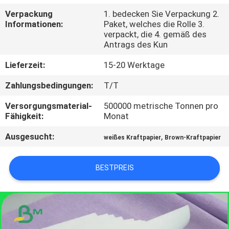
Verpackung
1. bedecken Sie Verpackung 2.
KONTAKT
Informationen:
Paket, welches die Rolle 3.
verpackt, die 4. gemäß des
MIT
Antrags des Kun
UNS
Lieferzeit:
15-20 Werktage
Zahlungsbedingungen:
T/T
NEUIGKEITEN
Versorgungsmaterial-
500000 metrische Tonnen pro
Fähigkeit:
Monat
RECHTSSACHEN
Ausgesucht:
,
weißes Kraftpapier
Brown-Kraftpapier
SITEMAP
BESTPREIS
DATENSCHUTZRICHTLINIE