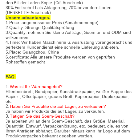
den Bill der Laden-Kopie. (Cif-Ausdruck)
30% Fortschritt als Ablagerung, 70% bevor dem Laden
(UHRKETTE-Ausdruck)
Unsere advantanges:
1.Price: angemessener Preis (Abnahmemenge)
2.Quality: Strenge Qualitätsprüfung
3.Quantity: nehmen Sie kleine Aufträge, Soem an und ODM sind
willkommen.
4.Time: Wir haben Maschinerie u. Ausrüstung vorangebracht und
perfektem Kundendienst eine schnelle Lieferung anbieten.
5.Place: Guangzhou, China
6.certificate: Alle unsere Produkte werden von geprüften
Rohstoffen gemacht
FAQ:
1.
Was ist Ihr Warenangebot?
Elfenbeinbrett, Bondpapier, Kunstdruckpapier, weißer Pappe des
Papier-, Offsetpapier, graues Brett, Kopierpapier, Duplexpapier,
etc.
2.
Haben Sie Produkte die auf Lager, zu verkaufen?
Ja haben wir Produkte die auf Lager, zu verkaufen.
3.
Tätigen Sie das Soem-Geschäft?
Ja arbeiten wir an dem Soem-Geschäft, das Größe, Material,
Quantität, Entwurf, Verpackenlösung, etc. bedeutet, die, es von
Ihren Anträgen abhängt. Darüber hinaus kann Ihr Logo auf dem
Produktverpacken bekannt gegeben werden.