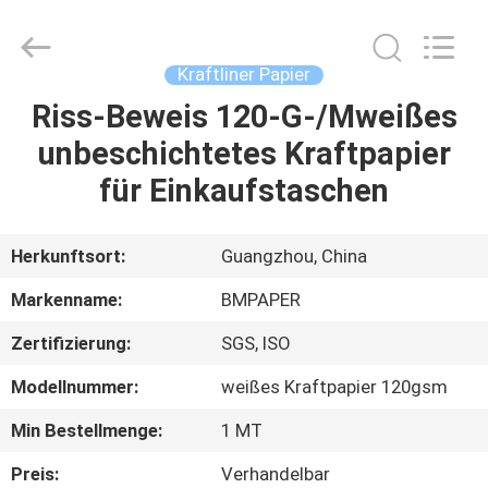
2026
GUANGZHOU
BMPAPER
CO.,LTD.
All
Kraftliner Papier
Rights
Reserved.
Riss-Beweis 120-G-/Mweißes
ZU
unbeschichtetes Kraftpapier
HAUSE
für Einkaufstaschen
PRODUKTE
Herkunftsort:
Guangzhou, China
ÜBER
Markenname:
BMPAPER
UNS
Zertifizierung:
SGS, ISO
Modellnummer:
weißes Kraftpapier 120gsm
WERKSBESICHTIGUNG
Min Bestellmenge:
1 MT
QUALITÄTSKONTROLLE
Preis:
Verhandelbar