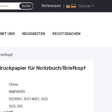
Referenzen
|
German
Suche
MIT UNS
NEUIGKEITEN
RECHTSSACHEN
riefkopf
ruckpapier für Notizbuch/Briefkopf
China
BMPAPER
ISO9001, ISO14001, SGS
SGS, ISO