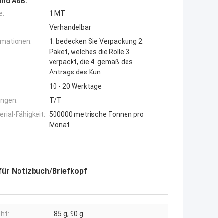
and AGB:
e:
1 MT
Verhandelbar
rmationen:
1. bedecken Sie Verpackung 2.
Paket, welches die Rolle 3.
verpackt, die 4. gemäß des
Antrags des Kun
10 - 20 Werktage
ngen:
T/T
ial-Fähigkeit:
500000 metrische Tonnen pro
Monat
für Notizbuch/Briefkopf
ht:
85 g, 90 g