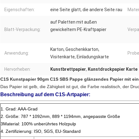
Eigenschaften:
eine Seite glatt, die andere Seite rau
Mater
auf Paletten mit außen
Blatt-Verpackung:
gewickeltem PE-Kraftpapier
Verpa
Karton, Geschenkkarton,
Anwendung:
Probe
Visitenkarte, Einladungskarte
Hervorheben:
Kunstbrettpapier
,
Kunstdruckpapier Karte
C1S Kunstpapier 90gm C1S SBS Pappe glänzendes Papier mit ein
Das Papier ist gelb, die Zähigkeit ist gut, die Farbe realistisch, der Dru
Beschreibung auf dem C1S-Artpapier:
1. Grad: AAA-Grad
2. Größe: 787 * 1092mm, 889 * 1194mm, angepasste Größe
3Material: 100% unberührtes Holzpulp
4. Zertifizierung: ISO, SGS, EU-Standard