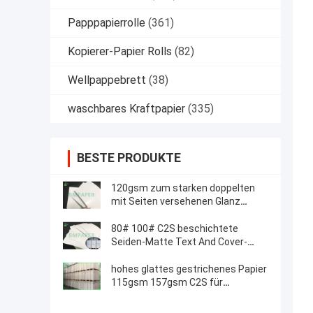
Papppapierrolle
(361)
Kopierer-Papier Rolls
(82)
Wellpappebrett
(38)
waschbares Kraftpapier
(335)
BESTE PRODUKTE
120gsm zum starken doppelten
mit Seiten versehenen Glanz
300gsm beschichtete Art Paper
72 *102cm
80# 100# C2S beschichtete
Seiden-Matte Text And Cover-
Papierblätter 25 * 38 Zoll
hohes glattes gestrichenes Papier
115gsm 157gsm C2S für
Zeitschrifteneinsätze 720 *
1020mm