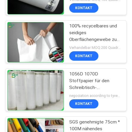
KONTAKT
100% recycelbares und
seidiges
Oberflächengewebe zur
Herstellung von Kleidung
Verhandelbar MOQ:200 Quadratmeter
oder Taschen
KONTAKT
1056D 1070D
Stoffpapier für den
Schreibtisch-
Tintenstrahldruck
negociation according to tyvek paper customized size and quantity MOQ:100 Quadratmeter
KONTAKT
SGS genehmigte 75cm *
100M nähendes