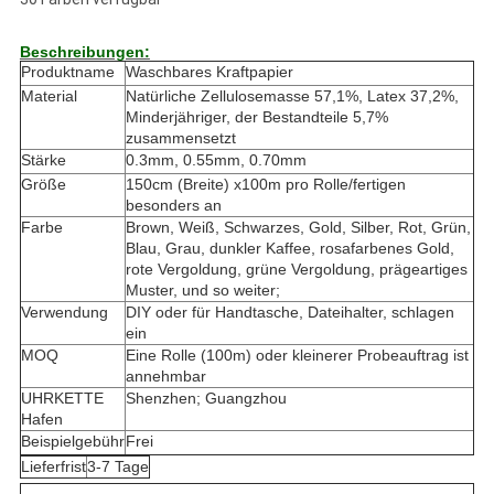
Beschreibungen:
Produktname
Waschbares Kraftpapier
Material
Natürliche Zellulosemasse 57,1%, Latex 37,2%,
Minderjähriger, der Bestandteile 5,7%
zusammensetzt
Stärke
0.3mm, 0.55mm, 0.70mm
Größe
150cm (Breite) x100m pro Rolle/fertigen
besonders an
Farbe
Brown, Weiß, Schwarzes, Gold, Silber, Rot, Grün,
Blau, Grau, dunkler Kaffee, rosafarbenes Gold,
rote Vergoldung, grüne Vergoldung, prägeartiges
Muster, und so weiter;
Verwendung
DIY oder für Handtasche, Dateihalter, schlagen
ein
MOQ
Eine Rolle (100m) oder kleinerer Probeauftrag ist
annehmbar
UHRKETTE
Shenzhen; Guangzhou
Hafen
Beispielgebühr
Frei
Lieferfrist
3-7 Tage