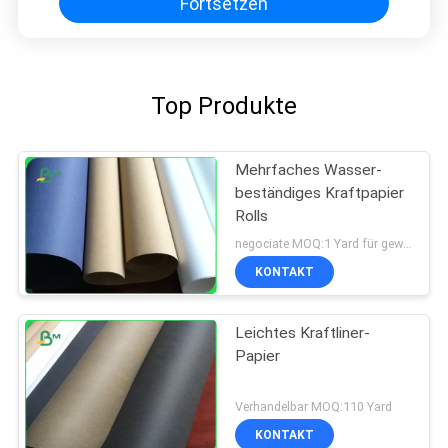
Fortsetzen
Top Produkte
Mehrfaches Wasser-
beständiges Kraftpapier
Rolls
negociate MOQ:1 Yard für gewaschenes Kraftpapier
KONTAKT
Leichtes Kraftliner-
Papier
Verhandelbar MOQ:110 Yard
KONTAKT