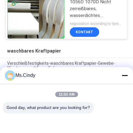
1056D 1070D Nicht
zerreißbares,
wasserdichtes
Stoffpapier für
negociation according to tyvek paper customized size and quantity MOQ:100 Quadratmeter
Damenbeutel
KONTAKT
waschbares Kraftpapier
Verschleißfestigkeits-waschbares Kraftpapier-Gewebe-
Weiche umweltfreundlich
Ms.Cindy
Starke ursprüngliche ungewaschene Papierrolle des
Abnutzungs-Gewebe-Kraftpapier-0.55mm
11:02 AM
150cm * 100m feuchtigkeitsfestes 0.55mm waschbares
Kraftpapier für Mode-Handtasche
Good day, what product are you looking for?
Beliebte Kategorien
Alle