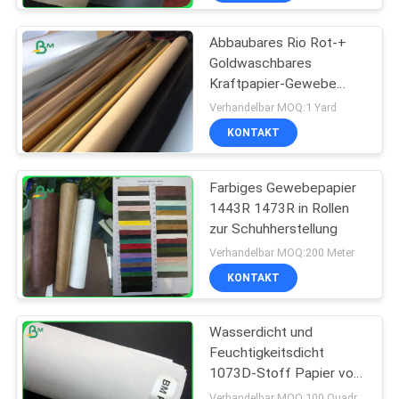
Abbaubares Rio Rot-+
Goldwaschbares
Kraftpapier-Gewebe
Natually für
Verhandelbar MOQ:1 Yard
Betriebstasche
KONTAKT
Farbiges Gewebepapier
1443R 1473R in Rollen
zur Schuhherstellung
Verhandelbar MOQ:200 Meter
KONTAKT
Wasserdicht und
Feuchtigkeitsdicht
1073D-Stoff Papier von
kostenloser Probe
Verhandelbar MOQ:100 Quadratmeter