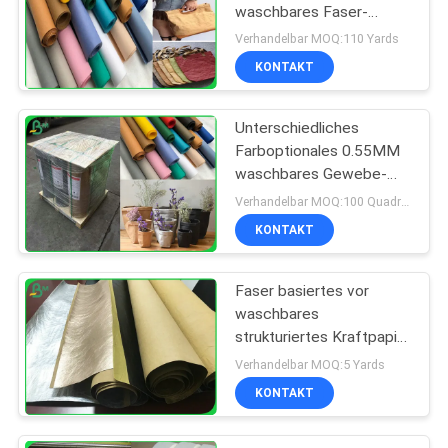
waschbares Faser-
Papier mit 0.3mm
Verhandelbar MOQ:110 Yards
0.55mm 0.8mm
KONTAKT
Unterschiedliches
Farboptionales 0.55MM
waschbares Gewebe-
materielle Rolle für die
Verhandelbar MOQ:100 Quadratmeter
Herstellung von Taschen
KONTAKT
Faser basiertes vor
waschbares
strukturiertes Kraftpapier
für Anlagen wachsen
Verhandelbar MOQ:5 Yards
Papier 0.55mm
KONTAKT