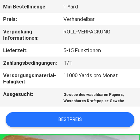
Min Bestellmenge:
1 Yard
KONTAKT
Preis:
Verhandelbar
MIT
Verpackung
ROLL-VERPACKUNG
UNS
Informationen:
Lieferzeit:
5-15 Funktionen
NEUIGKEITEN
Zahlungsbedingungen:
T/T
RECHTSSACHEN
Versorgungsmaterial-
11000 Yards pro Monat
Fähigkeit:
SITEMAP
Ausgesucht:
,
Gewebe des waschbaren Papiers
Waschbares Kraftpapier-Gewebe
DATENSCHUTZRICHTLINIE
BESTPREIS