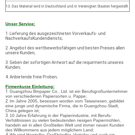
13. Das Material wird in Deutschland und in Vereinigten Staaten hergestellt
Unser Service:
1. Lieferung des ausgezeichneten Vorverkaufs- und
NachverkaufsKundendiensts;
2. Angebot des wettbewerbsfähigen und besten Preises allen
unsere Kunden;
3. Geben der sofortigen Antwort auf die requirments unseres
Kunden;
4. Anbietende freie Proben;
Firmenkurze Einleitung:
1.
Guangzhou Bmpaper Co., Ltd. ist ein Berufsgroßunternehmer
von verschiedenen Papiersorten u. Pappe;
2.
Im Jahre 2005, besessen worden vom Taiwanesen, gebildet
eine junge und dynamische Firma, die in Guangzhou-Stadt,
China gelegen ist;
3.
10 Jahre Erfahrung in der Papierindustrie, mit Berufs-
Verhältnissen zu vielen bedeutenden riesigen Papiermühlen,
handeln wir in allen Großteilen Welt und immer neuen Kunden
des Willkommens aus jedem möglichem Land;
4.
Wir sind Hersteller, Großhändler, Verteiler und auch ein