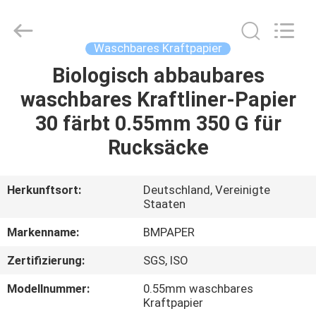
2026
GUANGZHOU
BMPAPER
CO.,LTD.
All
Waschbares Kraftpapier
Rights
Reserved.
Biologisch abbaubares
ZU
waschbares Kraftliner-Papier
HAUSE
30 färbt 0.55mm 350 G für
PRODUKTE
Rucksäcke
ÜBER
Herkunftsort:
Deutschland, Vereinigte
Staaten
UNS
Markenname:
BMPAPER
WERKSBESICHTIGUNG
Zertifizierung:
SGS, ISO
Modellnummer:
0.55mm waschbares
QUALITÄTSKONTROLLE
Kraftpapier