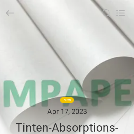
2026
GUANGZHOU
BMPAPER
CO.,LTD.
All
Rights
Reserved.
ZU
HAUSE
PRODUKTE
ÜBER
UNS
NEWS
WERKSBESICHTIGUNG
Apr 17, 2023
Tinten-Absorptions-
QUALITÄTSKONTROLLE