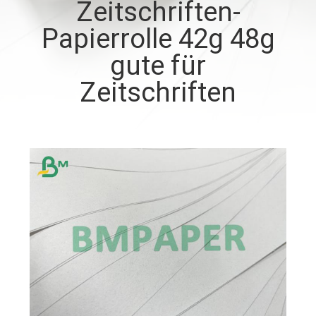
Zeitschriften-
KONTAKT
Papierrolle 42g 48g
MIT
gute für
UNS
Zeitschriften
NEUIGKEITEN
RECHTSSACHEN
SITEMAP
DATENSCHUTZRICHTLINIE