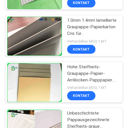
KONTAKT
KONTAKT
1.0mm 1.4mm lamellierte
MIT
Graupappe-Papierkarton
UNS
Cris für
Notizbuch-/Datei-Ordner
Verhandelbar MOQ:1 MT
NEUIGKEITEN
KONTAKT
RECHTSSACHEN
Hohe Steifheits-
Graupappe-Papier-
Antilocken-Papppapier
SITEMAP
für Verpackenkasten
Verhandelbar MOQ:1 MT
KONTAKT
DATENSCHUTZRICHTLINIE
Unbeschichtete
Pappausgezeichnete
Steifheits-graue