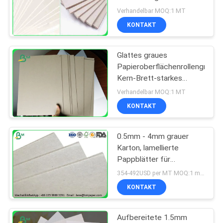
Pappe/Stroh-Pappe
Verhandelbar MOQ:1 MT
KONTAKT
Glattes graues
Papieroberflächenrollengraues
Kern-Brett-starkes
Geschirr für das
Verhandelbar MOQ:1 MT
Verpacken
KONTAKT
0.5mm - 4mm grauer
Karton, lamellierte
Pappblätter für
Buchbindung
354-492USD per MT MOQ:1 metrische Tonne
KONTAKT
Aufbereitete 1.5mm