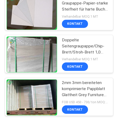
Graupappe-Papier-starke
Steifheit für harte Buch-
Bedeckung
Verhandelbar MOQ:1 MT
KONTAKT
Doppelte
Seitengraupappe/Chip-
Brett/Stroh-Brett 1,0
Millimeter Stärke
Verhandelbar MOQ:1 MT
KONTAKT
2mm 3mm bereiteten
komprimierte Pappblatt
Glattheit Grey Furniture
Cardboard auf
FOB USD 450 - 730/ ton MOQ:1 metrische Tonne
KONTAKT