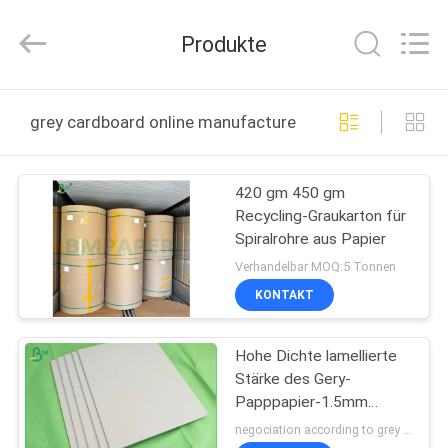
2026
GUANGZHOU
BMPAPER
Produkte
CO.,LTD.
All
Rights
Reserved.
ZU
grey cardboard online manufacture
HAUSE
420 gm 450 gm
PRODUKTE
Recycling-Graukarton für
Spiralrohre aus Papier
ÜBER
Verhandelbar MOQ:5 Tonnen
UNS
KONTAKT
Hohe Dichte lamellierte
WERKSBESICHTIGUNG
Stärke des Gery-
Papppapier-1.5mm
QUALITÄTSKONTROLLE
unbeschichtet
negociation according to grey straw board size , quantity MOQ:1 Tonne für Graupappe der regelmäßigen Größe 10 Tonnen für Sondergrößegraupappe