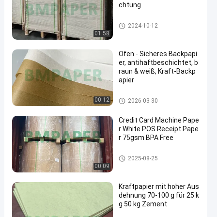
chtung
Glattes Kunstdruckpapier
2024-10-12
01:58
Ofen - Sicheres Backpapi
er, antihaftbeschichtet, b
raun & weiß, Kraft-Backp
apier
Nahrungsmittelgrad-Papier-Ro
00:12
2026-03-30
lle
Credit Card Machine Pape
r White POS Receipt Pape
r 75gsm BPA Free
Papppapierrolle
2025-08-25
00:09
Kraftpapier mit hoher Aus
dehnung 70-100 g für 25 k
g 50 kg Zement