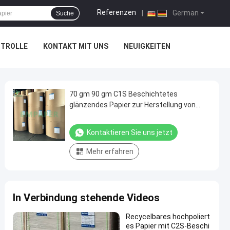
Referenzen
|
German
Suche
NTROLLE
KONTAKT MIT UNS
NEUIGKEITEN
70 gm 90 gm C1S Beschichtetes
glänzendes Papier zur Herstellung von
Etiketten 50 mm Rollen
Kontaktieren Sie uns jetzt
Mehr erfahren
In Verbindung stehende Videos
Recycelbares hochpoliert
es Papier mit C2S-Beschi