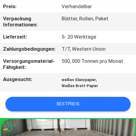
Preis:
Verhandelbar
KONTAKT
Verpackung
Blätter, Rollen, Paket
MIT
Informationen:
UNS
Lieferzeit:
5- 20 Werktage
Zahlungsbedingungen:
T/T, Western Union
NEUIGKEITEN
Versorgungsmaterial-
500, 000 Tonnen pro Monat
Fähigkeit:
RECHTSSACHEN
Ausgesucht:
,
weißes Glanzpapier
Weißes Brett-Papier
SITEMAP
BESTPREIS
DATENSCHUTZRICHTLINIE