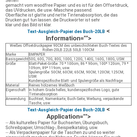
Seiten
gemacht vom woodfree Papier. und es ist für den Offsetdruck,
das UVdrucken, die usw.-Maschine passend.
Oberfläche ist glatte und nette Tintenabsorption, die das
Drucken gut tun lassen. die Druckwörter ist sehr
klar und das Bild ist klar.
<
Text-Ausgleich-Papier des Buch-20LB
Information="">
Weißes Offsetdruckpapier 90CM des unbeschichteten Buch-Textes des
Rollen-20LB 22LB 50LB 100CM
Marke
BMPAPER
Basisgewicht
50G, 60G, 70G, 80G, 100G, 120G, 140G, 160G, 180G, USW.
Größe
Blatt-Paket-Größe: 70 * 100cm, 86 * 90cm, 100* 120cm, 79 *
109cm, 89* 119cm, usw.
Spulengröße: 50CM, 60CM, 65CM, 90CM, 120CM, 125CM,
USW.
Kundenspezifische Blatt- und Spulengröße als Nachfrage
Material
Reines hölzernes Weißbuch
Eigenschaft
In hohem Grade helles, kundenspezifisches Logo, gute
Tintenabsorption
Anwendung
Buchtext, Namenkarte, Buch-Seite, Werbung, verpackende
Tasche, usw.
<
Text-Ausgleich-Papier des Buch-20LB
Application="">
-- Als kulturelles Papier für Buchseiten, Übungsbuch,
Schreibpapier, Umschlag-, Beispielkatalog, usw.
-- Als Verpackenpapier für die Taschen zu und so weiter