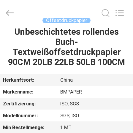
2026
GUANGZHOU
BMPAPER
CO.,LTD.
All
Offsetdruckpapier
Rights
Reserved.
Unbeschichtetes rollendes
ZU
Buch-
HAUSE
Textweißoffsetdruckpapier
PRODUKTE
90CM 20LB 22LB 50LB 100CM
ÜBER
Herkunftsort:
China
UNS
Markenname:
BMPAPER
Zertifizierung:
ISO, SGS
WERKSBESICHTIGUNG
Modellnummer:
SGS, ISO
QUALITÄTSKONTROLLE
Min Bestellmenge:
1 MT