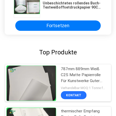
Unbeschichtetes rollendes Buch-
Textweißoffsetdruckpapier 90CM
20LB 22LB 50LB 100CM
Fortsetzen
Top Produkte
787mm 889mm Weiß
C2S Matte Papierrolle
Für Kunstwerke Guter
Druck
Verhandelbar MOQ:1 Tonne für allgemeine Größe u. 10 Tonnen für Sondergröße
KONTAKT
thermischer Empfang