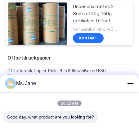
Unbeschichtetes 2
Seiten 140g 160g
gelbliches Offset-
woodfree
Verhandelbar MOQ:M.Ü. 5
Papier-/Elfenbeinbuchpapier
KONTAKT
Offsetdruckpapier
Offsetdruck-Papier-Rolle 70lb 80lb weiße mit FSC-
Bescheinigung
Ms. Jane
Der Größen-650/800mm hohe Steifheits-und der
mechanischen Festigkeit Offsetdruck-Papier in der Rolle
10:12 AM
Weißer unbeschichteter Woodfree-Offsetdruck-Papier-Grad A
für Übungs-Buch
Good day, what product are you looking for?
Beliebte Kategorien
Alle