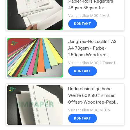
Papier-Rolls Registers
48gsm 55gsm für
Positions-ATM-Drucken
Verhandelbar MOQ:1 M.Ü.
KONTAKT
Jungfrau-Holzschliff A3
A4 70gsm - Farbe-
250gsm Woodfree-
Papier für Postkarte
Verhandelbar MOQ:1 Tonne für allgemeine Größe u. 10 Tonnen für Sondergröße
KONTAKT
Undurchsichtige hohe
Weiße 60# 80# simsen
Offset-Woodfree-Papier
für den Druck des
Verhandelbar MOQ:M.Ü. 5
Materials
KONTAKT